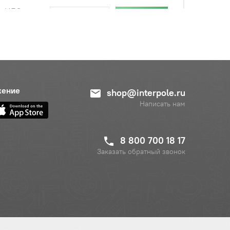
с НДС
−
+
Купить
уб.
с НДС
−
+
Купить
руб.
жение
shop@interpole.ru
Написать нам
с НДС
−
+
Купить
руб.
8 800 700 18 17
Заказать обратный звонок
с НДС
−
+
Купить
б.