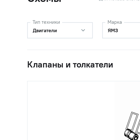
Тип техники
Марка
Двигатели
ЯМЗ
Клапаны и толкатели
0
236-1007180
Толкател
(7511.1007180)
Автодиз
1
236-1007247-Б
Втулка о
2
236-1007236
Ось толк