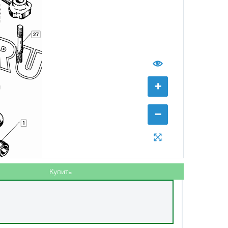
27
+
−
с НДС
−
+
Купить
руб.
1
Купить