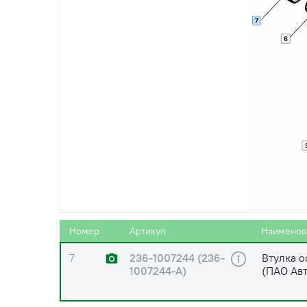
7
3
236-1007186
Втулка т
6
4
236-1007246 (236-
Втулка о
1007246-А)
ЯМЗ (ПА
5
236-1007242
Ось толк
6
236-1007248
Втулка р
Номер
Артикул
Наименов
7
236-1007244 (236-
Втулка о
1007244-А)
(ПАО Ав