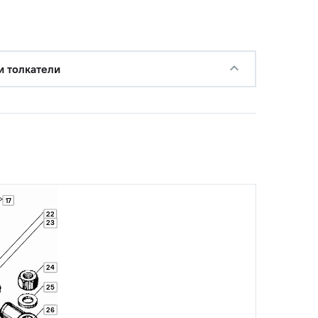
и толкатели
17
22
23
24
25
26