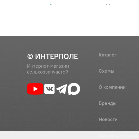
14
311516-П2
Гайка М1
ЯМЗ (ПА
15
236-1007146-В2
Коромыс
(236-1007144-В2)
(ПАО Ав
16
236-1007118-В
Втулка 
© ИНТЕРПОЛЕ
Каталог
Интернет-магазин
Схемы
сельхоззапчастей
17
236-1007144-В2
Коромыс
(ПАО Ав
О компании
18
236-1007103-А
Кольцо 
Бренды
Автодиз
Новости
19
312392-П2
Шайба
Доставка и оплат