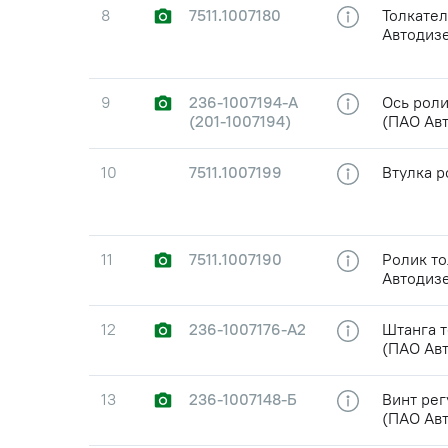
8
7511.1007180
Толкател
Автодиз
9
236-1007194-А
Ось рол
(201-1007194)
(ПАО Ав
10
7511.1007199
Втулка р
11
7511.1007190
Ролик то
Автодиз
12
236-1007176-А2
Штанга 
(ПАО Ав
13
236-1007148-Б
Винт ре
(ПАО Ав