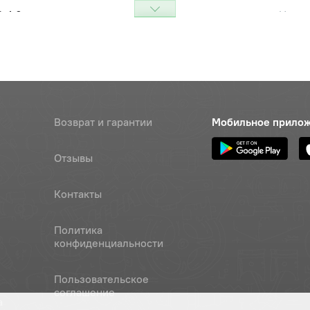
2х1,0 винта регулировочного
Цена 
Наличие
О Автодизель)
245 р
ло клапана ЯМЗ-236,238,240
Цена 
Наличие
тодизель)
1 455 
коромысла
Наличие
Возврат и гарантии
Мобильное прило
Обратитесь к
консультанту
Отзывы
ло клапана ЯМЗ-236,238,240
Цена 
Наличие
тодизель)
1 455 
Контакты
пружинное упорное (ПАО
Цена 
Наличие
Политика
ель)
165 ру
конфиденциальности
Наличие
Пользовательское
Обратитесь к
соглашение
консультанту
а