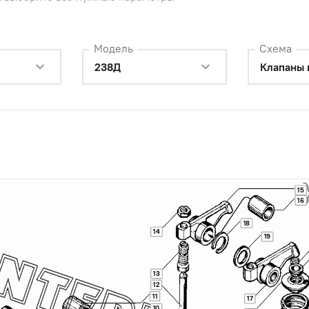
Модель
Схема
238Д
Клапаны 
ь в сборе Т-4, ДТ-75, ЯМЗ (ПАО
Наличие
ель)
Обратитесь к
консультанту
15
16
си задняя
Наличие
18
14
Обратитесь к
19
консультанту
13
ателей крайняя
Наличие
12
Обратитесь к
11
17
консультанту
10