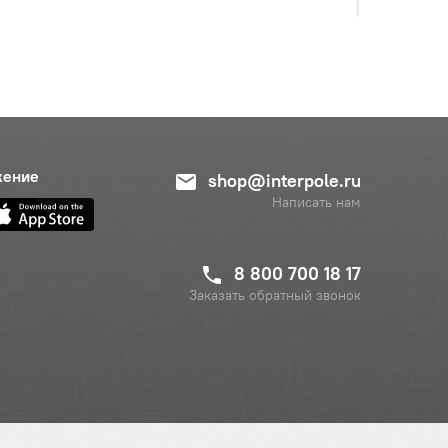
жение
shop@interpole.ru
Написать нам
8 800 700 18 17
с НДС
−
+
Заказать обратный звонок
Купить
уб.
с НДС
−
+
Купить
б.
с НДС
−
+
Купить