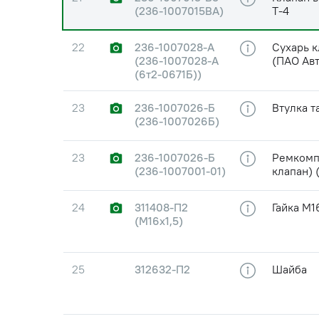
(236-1007015ВА)
Т-4
22
236-1007028-А
Сухарь к
(236-1007028-А
(ПАО Ав
(6т2-0671Б))
23
236-1007026-Б
Втулка т
(236-1007026Б)
23
236-1007026-Б
Ремкомпл
(236-1007001-01)
клапан) 
24
311408-П2
Гайка М1
(М16х1,5)
25
312632-П2
Шайба