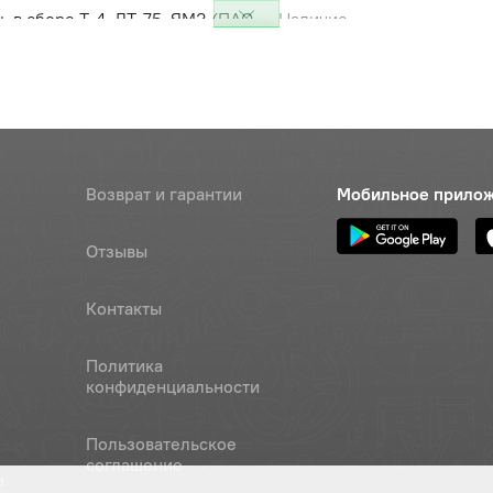
ь в сборе Т-4, ДТ-75, ЯМЗ (ПАО
Наличие
ель)
Обратитесь к
консультанту
Наличие
Обратитесь к
консультанту
Возврат и гарантии
Мобильное прило
 наружная ЯМЗ (ПАО
Наличие
ель)
Обратитесь к
Отзывы
консультанту
 внутренняя ЯМЗ (ПАО
Контакты
Цена 
Наличие
ель)
230 р
Политика
конфиденциальности
ект замены клапанов (на 1
Цена 
Наличие
(Ярославль)
743 ру
Пользовательское
соглашение
пускной большой (К-700,
Цена 
Наличие
а