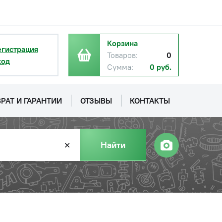
Корзина
егистрация
Товаров:
0
ход
Сумма:
0 руб.
РАТ И ГАРАНТИИ
ОТЗЫВЫ
КОНТАКТЫ
Найти
✕
с НДС
−
+
Купить
.