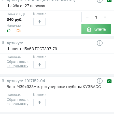
Шайба d=27 плоская
К схеме
Цена с НДС
−
+
340 руб.
Наличие
Купить
8
Шплинт d5х63 ГОСТ397-79
К схеме
Наличие
Обратитесь к
консультанту
9
1017152-04
Болт М39х333мм. регулировки глубины КУЗБАСС
К схеме
Наличие
Обратитесь к
консультанту