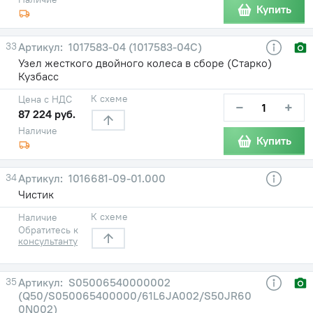
Купить
33
1017583-04 (1017583-04С)
Узел жесткого двойного колеса в сборе (Старко)
Кузбасс
К схеме
Цена с НДС
−
+
87 224 руб.
Наличие
Купить
34
1016681-09-01.000
Чистик
К схеме
Наличие
Обратитесь к
консультанту
35
S05006540000002
(Q50/S050065400000/61L6JA002/S50JR60
0N002)