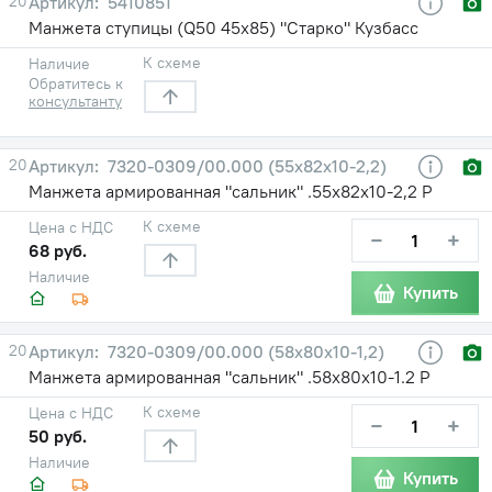
20
5410851
Манжета ступицы (Q50 45х85) "Старко" Кузбасс
К схеме
Наличие
Обратитесь к
консультанту
20
7320-0309/00.000 (55х82х10-2,2)
Манжета армированная "сальник" .55х82х10-2,2 Р
К схеме
Цена с НДС
−
+
68 руб.
Наличие
Купить
20
7320-0309/00.000 (58х80х10-1,2)
Манжета армированная "сальник" .58х80х10-1.2 Р
К схеме
Цена с НДС
−
+
50 руб.
Наличие
Купить