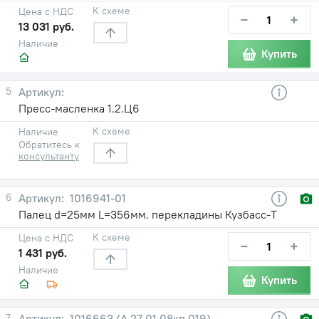
К схеме
Цена с НДС
−
+
13 031 руб.
Наличие
Купить
5
Пресс-масленка 1.2.Ц6
К схеме
Наличие
Обратитесь к
консультанту
6
1016941-01
Палец d=25мм L=356мм. перекладины Кузбасс-Т
К схеме
Цена с НДС
−
+
1 431 руб.
Наличие
Купить
7
1016663 (А.27.01.08кп.019)