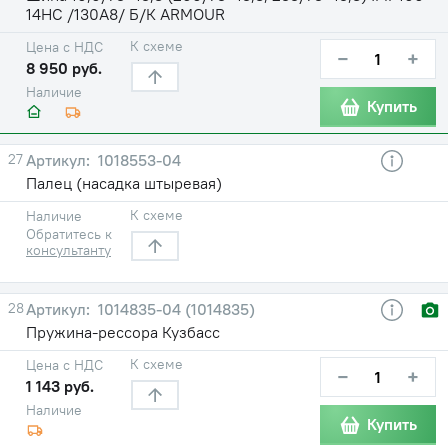
14НС /130A8/ Б/К ARMOUR
К схеме
Цена с НДС
−
+
8 950 руб.
Наличие
Купить
27
1018553-04
Палец (насадка штыревая)
К схеме
Наличие
Обратитесь к
консультанту
28
1014835-04 (1014835)
Пружина-рессора Кузбасс
К схеме
Цена с НДС
−
+
1 143 руб.
Наличие
Купить