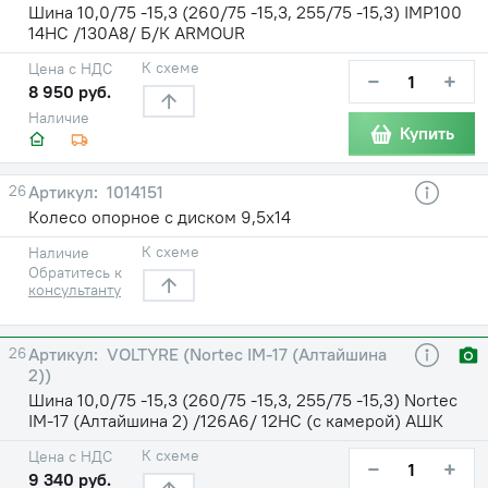
Шина 10,0/75 -15,3 (260/75 -15,3, 255/75 -15,3) IMP100
14НС /130A8/ Б/К ARMOUR
К схеме
Цена с НДС
−
+
8 950 руб.
Наличие
Купить
26
1014151
Колесо опорное с диском 9,5х14
К схеме
Наличие
Обратитесь к
консультанту
26
VOLTYRE (Nortec IM-17 (Алтайшина
2))
Шина 10,0/75 -15,3 (260/75 -15,3, 255/75 -15,3) Nortec
IM-17 (Алтайшина 2) /126A6/ 12НС (с камерой) АШК
К схеме
Цена с НДС
−
+
9 340 руб.