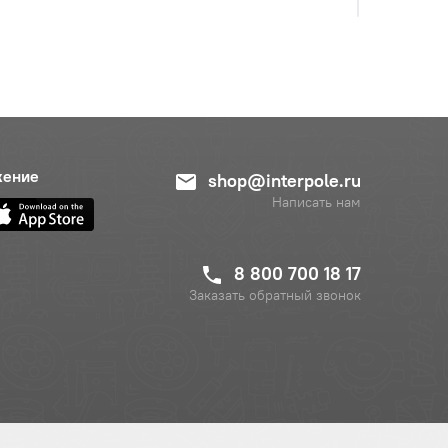
с НДС
−
+
Купить
 руб.
жение
shop@interpole.ru
Написать нам
8 800 700 18 17
Заказать обратный звонок
с НДС
−
+
Купить
 руб.