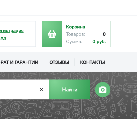
Корзина
егистрация
Товаров:
0
ход
Сумма:
0 руб.
с НДС
−
+
Купить
б.
РАТ И ГАРАНТИИ
ОТЗЫВЫ
КОНТАКТЫ
с НДС
−
+
Купить
б.
Найти
✕