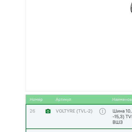
25
519001502
Диск кол
25
519001502
Диск кол
(9.00х15,3-
БЗТДиА
00.00.000-07)
25
519001502
Диск кол
25
519001502
Диск кол
(9.00х15,3-
БЗТДиА
00.00.000-07)
Номер
Артикул
Наименов
26
VOLTYRE (TVL-2)
Шина 10,
-15,3) T
ВШЗ