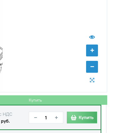
+
−
Купить
с НДС
−
+
Купить
 руб.