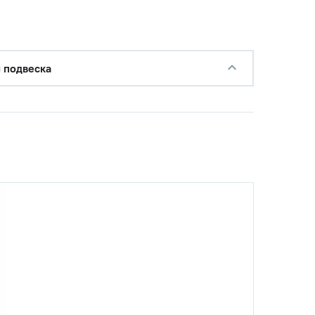
 подвеска
с НДС
−
+
Купить
б.