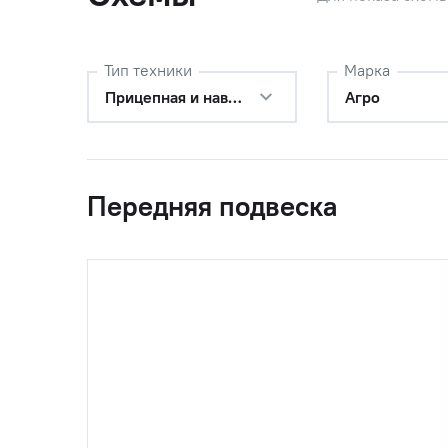
22
1012376-04
Гайка М2
Тип техники
Марка
(М20х1,5 )
Прицепная и навесная техника
Агро
23
Шплинт 
Передняя подвеска
24
1012374-04
Колпак с
24
56106210
Колпак с
(56106210\561062
мм. с 20
03)
25
1014152
Диск опо