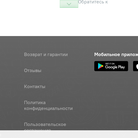
Обратитесь к
консультанту
0/75 -15,3 (260/75 -15,3, 255/75
Цена 
Наличие
ortec IM-17 (Алтайшина 2)
9 340
12НС (с камерой) АШК
0/75 -15,3 (260/75 -15,3, 255/75
Наличие
ONTRACTOR F-3 /128A8/ Б/К
Возврат и гарантии
Мобильное прило
Обратитесь к
консультанту
Отзывы
0/75 -15,3 (260/75 -15,3, 255/75
Наличие
MB160 14НС Б/К ASCENSO
Обратитесь к
Контакты
консультанту
0/75 -15,3 (260/75 -15,3, 255/75
Политика
Цена 
Наличие
MP100 14НС /130A8/ Б/К
конфиденциальности
8 950
Пользовательское
асадка штыревая)
Наличие
соглашение
а
Обратитесь к