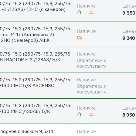
0/75 -15,3 (260/75 -15,3, 255/75
Цена 
Наличие
VL-2 /126A6/ 12НС (с камерой)
9 950
0/75 -15,3 (260/75 -15,3, 255/75
Цена 
Наличие
ortec IM-17 (Алтайшина 2)
9 340
12НС (с камерой) АШК
0/75 -15,3 (260/75 -15,3, 255/75
Наличие
ONTRACTOR F-3 /128A8/ Б/К
Обратитесь к
консультанту
0/75 -15,3 (260/75 -15,3, 255/75
Наличие
MB160 14НС Б/К ASCENSO
Обратитесь к
консультанту
0/75 -15,3 (260/75 -15,3, 255/75
Цена 
Наличие
MP100 14НС /130A8/ Б/К
8 950
порное с диском 9,5х14
Наличие