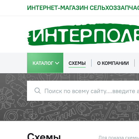
ИНТЕРНЕТ-МАГАЗИН СЕЛЬХОЗЗАПЧА
20
5410851
Манжета 
Кузбасс
20
7320-
Манжета
0309/00.000
.55х82х1
(55х82х10-2,2)
КАТАЛОГ
СХЕМЫ
О КОМПАНИИ
20
7320-
Манжета
0309/00.000
.58х80х1
(58х80х10-1,2)
21
1012377-04
Шайба
22
57527В1
Гайка ко
Схемы
Для показа схем