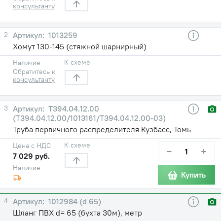
консультанту
2
1013259
Хомут 130-145 (стяжной шарнирный)
К схеме
Наличие
Обратитесь к
консультанту
3
Т394.04.12.00
(Т394.04.12.00/1013161/Т394.04.12.00-03)
Труба первичного распределителя Кузбасс, Томь
К схеме
Цена с НДС
−
+
7 029 руб.
Наличие
Купить
4
1012984 (d 65)
Шланг ПВХ d= 65 (бухта 30м), метр