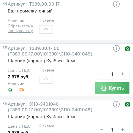
34
Т389.00.00.17
Вал промежуточный
К схеме
Наличие
Обратитесь к
консультанту
35
Т389.00.17.00
(Т389.00.17.00\1013301\3110-3401046)
Шарнир (кардан) Кузбасс, Томь
К схеме
Цена с НДС
−
+
2 378 руб.
Наличие
Купить
35
3110-3401046
(Т389.00.17.00\1013301\3110-3401046)
Шарнир (кардан) Кузбасс, Томь
К схеме
Цена с НДС
−
+
2 378 руб.