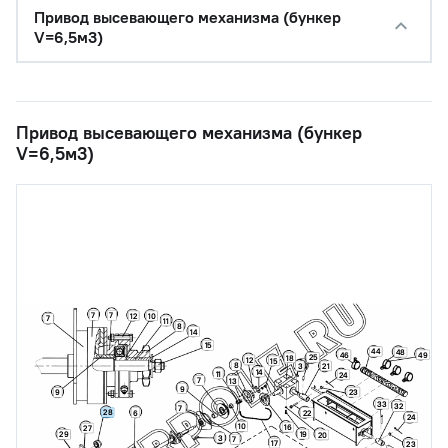
Привод высевающего механизма (бункер
V=6,5м3)
Привод высевающего механизма (бункер
V=6,5м3)
7
7
12
10
7
11
8
14
15
44
48
46
49
25
18
12
15
8
3
21
14
11
24
7
13
9
23
9
33
32
7
28
6
22
24
10
16
27
19
29
20
3
7
17
23