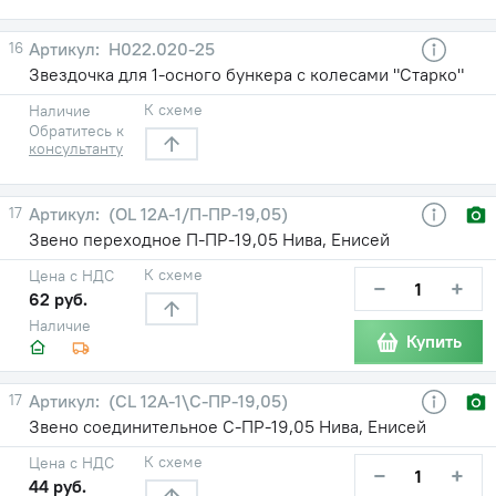
16
H022.020-25
Звездочка для 1-осного бункера с колесами "Старко"
К схеме
Наличие
Обратитесь к
консультанту
17
(OL 12A-1/П-ПР-19,05)
Звено переходное П-ПР-19,05 Нива, Енисей
К схеме
Цена с НДС
−
+
62 руб.
Наличие
Купить
17
(CL 12A-1\С-ПР-19,05)
Звено соединительное С-ПР-19,05 Нива, Енисей
К схеме
Цена с НДС
−
+
44 руб.