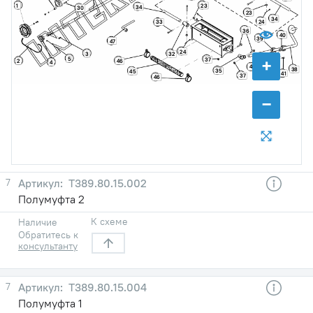
1
23
34
30
23
34
24
33
36
40
39
47
24
3
32
+
5
37
46
2
4
43
38
35
45
41
42
37
46
−
7
Т389.80.15.002
Полумуфта 2
К схеме
Наличие
Обратитесь к
консультанту
7
Т389.80.15.004
Полумуфта 1