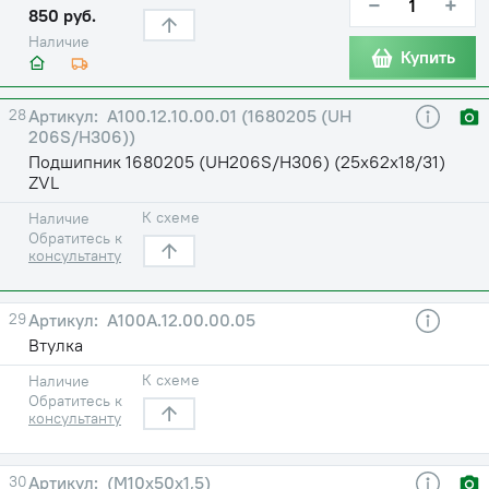
−
+
850 руб.
Наличие
Купить
28
А100.12.10.00.01 (1680205 (UH
206S/H306))
Подшипник 1680205 (UH206S/H306) (25х62х18/31)
ZVL
К схеме
Наличие
Обратитесь к
консультанту
29
А100А.12.00.00.05
Втулка
К схеме
Наличие
Обратитесь к
консультанту
30
(М10х50х1,5)