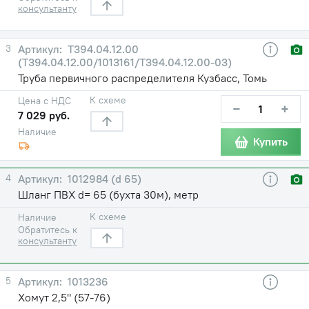
консультанту
3
Т394.04.12.00
(Т394.04.12.00/1013161/Т394.04.12.00-03)
Труба первичного распределителя Кузбасс, Томь
К схеме
Цена с НДС
−
+
7 029 руб.
Наличие
Купить
4
1012984 (d 65)
Шланг ПВХ d= 65 (бухта 30м), метр
К схеме
Наличие
Обратитесь к
консультанту
5
1013236
Хомут 2,5" (57-76)