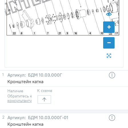
15
+
22
1
7
21
16
8
9
4
10
17
22
−
1
БДМ 10.03.000Г
Кронштейн катка
К схеме
Наличие
Обратитесь к
консультанту
2
БДМ 10.03.000Г-01
Кронштейн катка