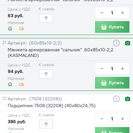
К схеме
Цена с НДС
−
+
63 руб.
Наличие
Купить
21
(60х85х10-2,2)
Манжета армированная "сальник" .60х85х10-2,2
(KASMALAND)
К схеме
Цена с НДС
−
+
94 руб.
Наличие
Купить
22
(7508 (32208))
Подшипник 7508 (32208) (40х80х24,75)
К схеме
Цена с НДС
−
+
386 руб.
Наличие
Купить