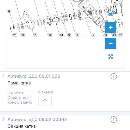
18
+
10
7
25
11
12
19
13
3
25
20
24
−
1
БДС 09.01.000
Рама катка
К схеме
Наличие
Обратитесь к
консультанту
2
БДС 09.02.000-01
Секция катка