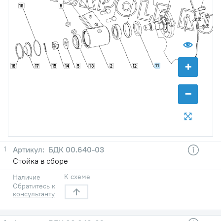
16
9
+
11
18
5
17
15
14
13
2
12
−
1
БДК 00.640-03
Стойка в сборе
К схеме
Наличие
Обратитесь к
консультанту