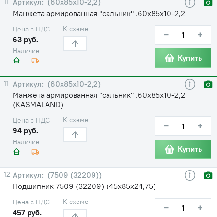
11
(60х85х10-2,2)
Манжета армированная "сальник" .60х85х10-2,2
К схеме
Цена с НДС
−
+
63 руб.
Наличие
Купить
11
(60х85х10-2,2)
Манжета армированная "сальник" .60х85х10-2,2
(KASMALAND)
К схеме
Цена с НДС
−
+
94 руб.
Наличие
Купить
12
(7509 (32209))
Подшипник 7509 (32209) (45х85х24,75)
К схеме
Цена с НДС
−
+
457 руб.