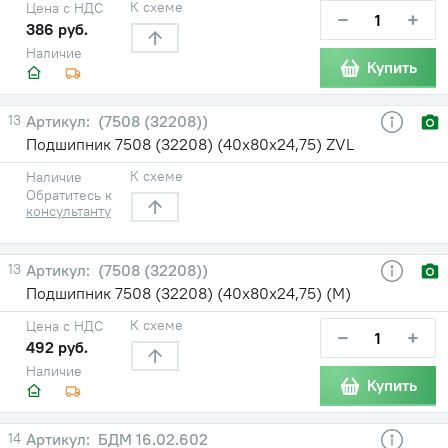
К схеме
Цена с НДС
−
+
386 руб.
Наличие
Купить
13
(7508 (32208))
Подшипник 7508 (32208) (40х80х24,75) ZVL
К схеме
Наличие
Обратитесь к
консультанту
13
(7508 (32208))
Подшипник 7508 (32208) (40х80х24,75) (М)
К схеме
Цена с НДС
−
+
492 руб.
Наличие
Купить
14
БДМ 16.02.602