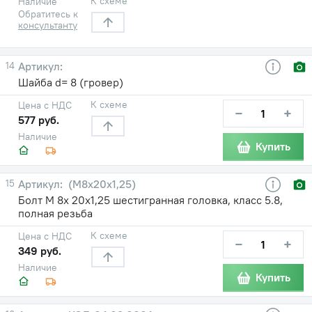
К схеме
Наличие
Обратитесь к
консультанту
14
Шайба d= 8 (гровер)
К схеме
Цена с НДС
−
+
577 руб.
Наличие
Купить
15
(М8х20х1,25)
Болт М 8х 20х1,25 шестигранная головка, класс 5.8,
полная резьба
К схеме
Цена с НДС
−
+
349 руб.
Наличие
Купить