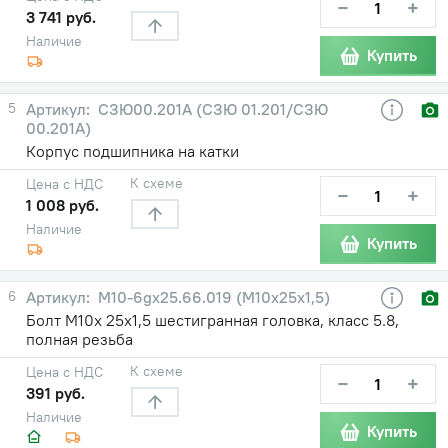
−
+
3 741 руб.
Наличие
Купить
5
СЗЮ00.201А (СЗЮ 01.201/СЗЮ
00.201А)
Корпус подшипника на катки
К схеме
Цена с НДС
−
+
1 008 руб.
Наличие
Купить
6
М10-6gх25.66.019 (М10х25х1,5)
Болт М10х 25х1,5 шестигранная головка, класс 5.8,
полная резьба
К схеме
Цена с НДС
−
+
391 руб.
Наличие
Купить