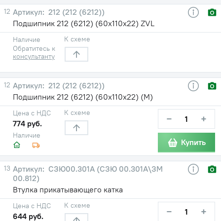
12
212 (212 (6212))
Подшипник 212 (6212) (60х110х22) ZVL
К схеме
Наличие
Обратитесь к
консультанту
12
212 (212 (6212))
Подшипник 212 (6212) (60х110х22) (М)
К схеме
Цена с НДС
−
+
774 руб.
Наличие
Купить
13
СЗЮ00.301А (СЗЮ 00.301А\ЗМ
00.812)
Втулка прикатывающего катка
К схеме
Цена с НДС
−
+
644 руб.