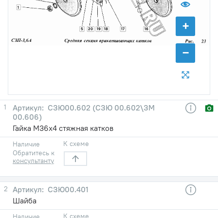
1
+
5
20
19
18
17
16
−
1
СЗЮ00.602 (СЗЮ 00.602\ЗМ
00.606)
Гайка М36х4 стяжная катков
К схеме
Наличие
Обратитесь к
консультанту
2
СЗЮ00.401
Шайба
К схеме
Наличие