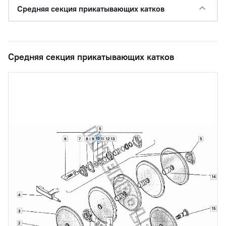
Средняя секция прикатывающих катков
Средняя секция прикатывающих катков
5
10
6
7
8
9
11
12
13
5
14
4
15
3
2