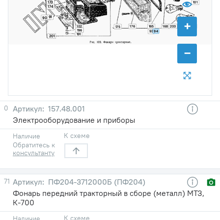
173
101
174
91
90
+
176
165
168
203
202
102
175
196
94
93
191
201
−
0
157.48.001
Электрооборудование и приборы
К схеме
Наличие
Обратитесь к
консультанту
71
ПФ204-3712000Б (ПФ204)
Фонарь передний тракторный в сборе (металл) МТЗ,
К-700
К схеме
Наличие