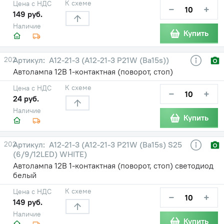
К схеме
Цена с НДС
−
+
149 руб.
Наличие
Купить
202
А12-21-3 (А12-21-3 P21W (Ba15s))
Автолампа 12В 1-контактная (поворот, стоп)
К схеме
Цена с НДС
−
+
24 руб.
Наличие
Купить
202
А12-21-3 (А12-21-3 P21W (Ba15s) S25
(6/9/12LED) WHITE)
Автолампа 12В 1-контактная (поворот, стоп) светодиод
белый
К схеме
Цена с НДС
−
+
149 руб.
Наличие
Купить