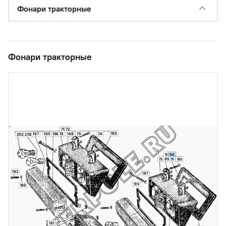
Фонари тракторные
Фонари тракторные
71
72
183
75
74
73
168
167
165
166
202
203
94
93
95
73
183
75
182
187
196
195
181