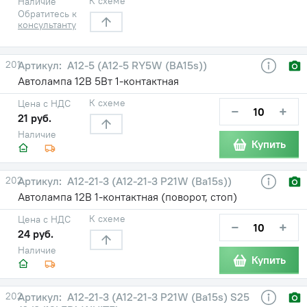
К схеме
Наличие
Обратитесь к
консультанту
201
А12-5 (А12-5 RY5W (BA15s))
Автолампа 12В 5Вт 1-контактная
К схеме
Цена с НДС
−
+
21 руб.
Наличие
Купить
202
А12-21-3 (А12-21-3 P21W (Ba15s))
Автолампа 12В 1-контактная (поворот, стоп)
К схеме
Цена с НДС
−
+
24 руб.
Наличие
Купить
202
А12-21-3 (А12-21-3 P21W (Ba15s) S25