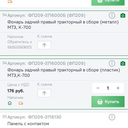
94
ФП209-3716000Б (ФП209)
Фонарь задний правый тракторный в сборе (металл)
МТЗ, К-700
К схеме
Наличие
Обратитесь к
консультанту
94
ФП209-3716000Б (ФП209)
Фонарь задний правый тракторный в сборе (пластик)
МТЗ,К-700
К схеме
Цена с НДС
−
+
176 руб.
Наличие
Купить
95
ФП209-3716130
Панель с контактом