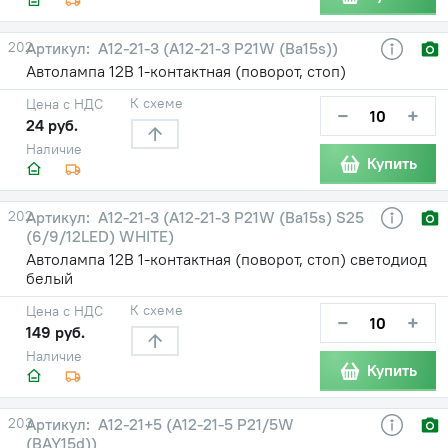
202
А12-21-3 (А12-21-3 P21W (Ba15s))
Автолампа 12В 1-контактная (поворот, стоп)
К схеме
Цена с НДС
−
+
24 руб.
Наличие
Купить
202
А12-21-3 (А12-21-3 P21W (Ba15s) S25
(6/9/12LED) WHITE)
Автолампа 12В 1-контактная (поворот, стоп) светодиод
белый
К схеме
Цена с НДС
−
+
149 руб.
Наличие
Купить
203
А12-21+5 (А12-21-5 P21/5W
(BAY15d))