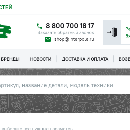
консультанту
СТЕЙ
плафона
Наличие
Обратитесь к
8 800 700 18 17
консультанту
Р
Заказать обратный звонок
В
shop@interpole.ru
ндикатора
Наличие
Обратитесь к
консультанту
БРЕНДЫ
НОВОСТИ
ДОСТАВКА И ОПЛАТА
ВОЗВ
Наличие
Обратитесь к
консультанту
Наличие
Обратитесь к
консультанту
Наличие
Обратитесь к
ы выберите все нужные параметры
консультанту