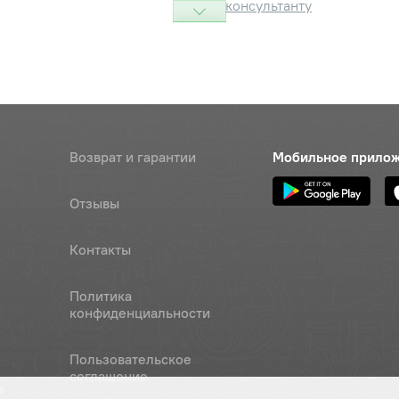
консультанту
Наличие
Обратитесь к
консультанту
Наличие
Обратитесь к
Возврат и гарантии
Мобильное прило
консультанту
Наличие
Отзывы
Обратитесь к
консультанту
Контакты
а
Наличие
Политика
Обратитесь к
конфиденциальности
консультанту
Наличие
Пользовательское
соглашение
Обратитесь к
а
консультанту