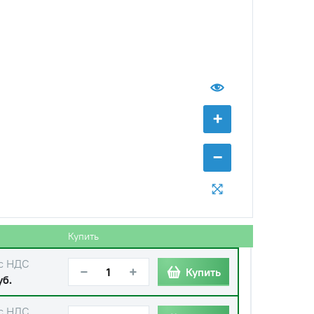
+
−
с НДС
−
+
Купить
.
Купить
с НДС
−
+
Купить
уб.
с НДС