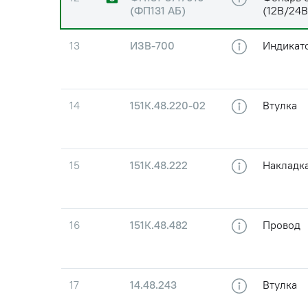
(ФП131 АБ)
(12В/24В
13
ИЗВ-700
Индикато
14
151К.48.220-02
Втулка
15
151К.48.222
Накладк
16
151К.48.482
Провод
17
14.48.243
Втулка