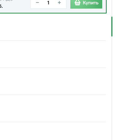
−
+
Купить
б.