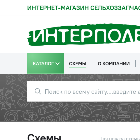
ИНТЕРНЕТ-МАГАЗИН СЕЛЬХОЗЗАПЧА
2
151К.48.028-1
Панель 
3
151К.48.037
Трубка и
КАТАЛОГ
СХЕМЫ
О КОМПАНИИ
4
170.48.082-2
Жгут
4
151К.48.082-2-01
Жгут
5
151К.48.089-3
Жгут
Схемы
Для показа схем