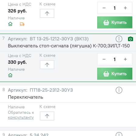
К схеме
Цена с НДС
−
+
326 руб.
Наличие
Купить
7
ВТ 13-25-1212-30УЗ (ВК13)
Выключатель стоп-сигнала (лягушка) К-700;ЗИЛ,Т-150
К схеме
Цена с НДС
−
+
330 руб.
Наличие
Купить
8
ПТ18-25-2312-30У3
Переключатель
К схеме
Наличие
Обратитесь к
консультанту
9
5.24.242