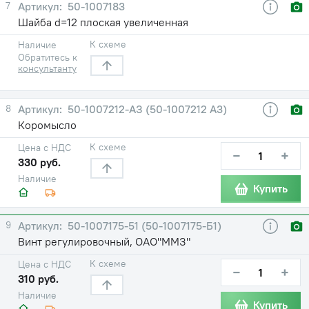
7
50-1007183
Шайба d=12 плоская увеличенная
К схеме
Наличие
Обратитесь к
консультанту
8
50-1007212-АЗ (50-1007212 А3)
Коромысло
К схеме
Цена с НДС
−
+
330 руб.
Наличие
Купить
9
50-1007175-51 (50-1007175-Б1)
Винт регулировочный, ОАО"ММЗ"
К схеме
Цена с НДС
−
+
310 руб.
Наличие
Купить