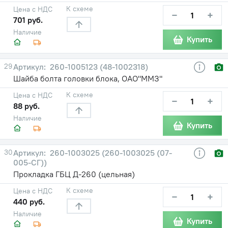
К схеме
Цена с НДС
−
+
701 руб.
Наличие
Купить
29
260-1005123 (48-1002318)
Шайба болта головки блока, ОАО"ММЗ"
К схеме
Цена с НДС
−
+
88 руб.
Наличие
Купить
30
260-1003025 (260-1003025 (07-
005-СГ))
Прокладка ГБЦ Д-260 (цельная)
К схеме
Цена с НДС
−
+
440 руб.
Наличие
Купить