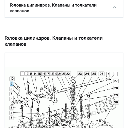
Головка цилиндров. Клапаны и толкатели
клапанов
Головка цилиндров. Клапаны и толкатели
клапанов
11
12
13
14
15
16
17
18
19
20
21
22
23
24
25
26
7
6
10
27
9
28
8
7
29
6
30
5
4
3