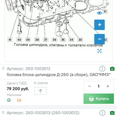
2
1
31
+
−
41
40
39
38
37
36
35
34
33
32
0
260-1003012
Головка блока цилиндров Д-260 (в сборе), ОАО"ММЗ"
К схеме
Цена с НДС
−
+
79 200 руб.
Наличие
Купить
0
260-1003013 (260-1003012)