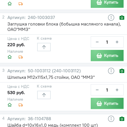
Купить
2
240-1003037
Заглушка головки блока (бобышка масляного канала),
ОАО"ММЗ"
К схеме
Цена с НДС
−
+
220 руб.
Наличие
Купить
3
50-1003112 (240-1003112)
Шпилька М12х115х1,75 стойки, ОАО "ММЗ"
К схеме
Цена с НДС
−
+
530 руб.
Наличие
Купить
4
36-1104788
Шайба d=10х16х1,0 медь (комплект 100 шт)