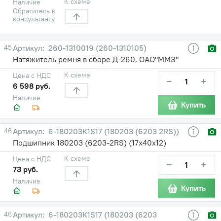
К схеме
Наличие
Обратитесь к
консультанту
45
260-1310019 (260-1310105)
Натяжитель ремня в сборе Д-260, ОАО"ММЗ"
К схеме
Цена с НДС
−
+
6 598 руб.
Наличие
Купить
46
6-180203К1S17 (180203 (6203 2RS))
Подшипник 180203 (6203-2RS) (17х40х12)
К схеме
Цена с НДС
−
+
73 руб.
Наличие
Купить
46
6-180203К1S17 (180203 (6203