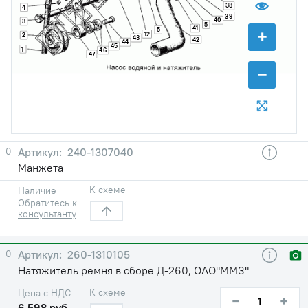
38
4
39
40
3
5
41
+
5
12
2
43
42
44
45
1
46
47
−
0
240-1307040
Манжета
К схеме
Наличие
Обратитесь к
консультанту
0
260-1310105
Натяжитель ремня в сборе Д-260, ОАО"ММЗ"
К схеме
Цена с НДС
−
+
6 598 руб.