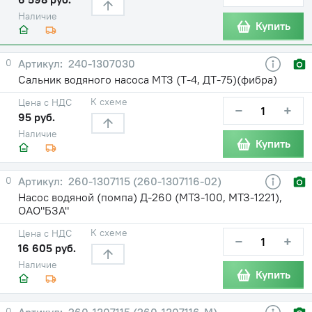
Наличие
Купить
0
240-1307030
Сальник водяного насоса МТЗ (Т-4, ДТ-75)(фибра)
К схеме
Цена с НДС
−
+
95 руб.
Наличие
Купить
0
260-1307115 (260-1307116-02)
Насос водяной (помпа) Д-260 (МТЗ-100, МТЗ-1221),
ОАО"БЗА"
К схеме
Цена с НДС
−
+
16 605 руб.
Наличие
Купить
0
260-1307115 (260-1307116-М)