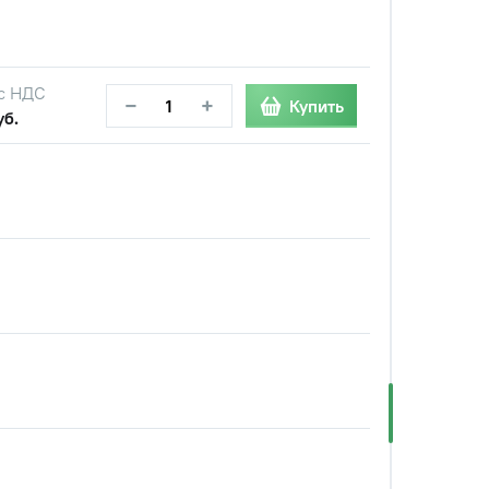
с НДС
−
+
Купить
уб.