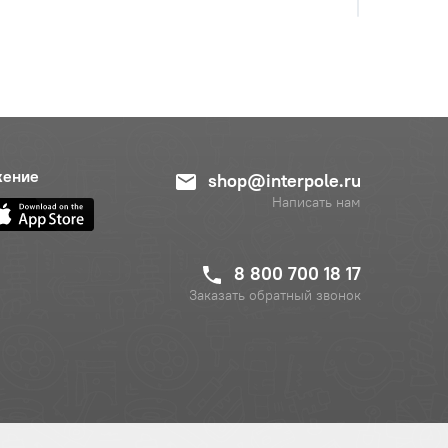
жение
shop@interpole.ru
Написать нам
8 800 700 18 17
Заказать обратный звонок
с НДС
−
+
Купить
б.