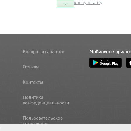
консультанту
ка
Наличие
Обратитесь к
консультанту
Наличие
Обратитесь к
Возврат и гарантии
Мобильное прило
консультанту
Отзывы
ник
Наличие
Обратитесь к
консультанту
Контакты
топорное МТЗ (2С50,2В50),
Цена 
Наличие
Политика
З"
180 ру
конфиденциальности
ка крышки
Наличие
Пользовательское
Обратитесь к
соглашение
консультанту
а