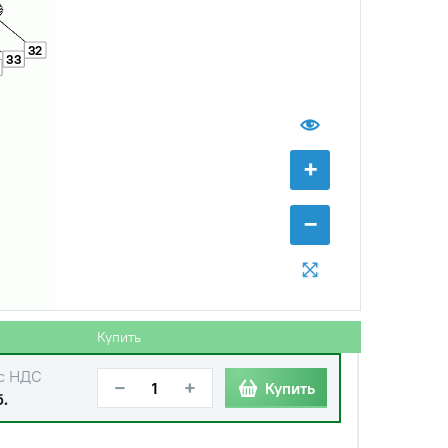
с НДС
32
−
+
Купить
33
.
+
−
с НДС
−
+
Купить
б.
Купить
с НДС
−
+
Купить
б.