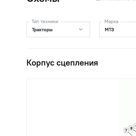
Тип техники
Марка
32
80-1601182
Шестерн
Тракторы
МТЗ
33
80-1601181
Ось
Корпус сцепления
34
204А (204 (6204))
Подшипни
35
В47
Кольцо
36
80-1601356
Шайба у
8
7