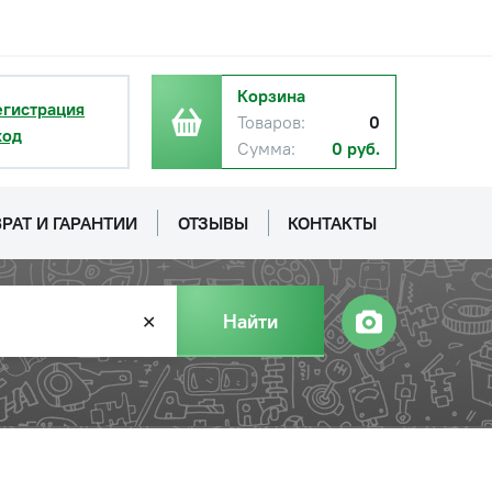
с НДС
−
+
Купить
уб.
Корзина
егистрация
Товаров:
0
ход
Сумма:
0 руб.
РАТ И ГАРАНТИИ
ОТЗЫВЫ
КОНТАКТЫ
с НДС
−
+
Купить
б.
Найти
✕
с НДС
−
+
Купить
уб.