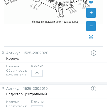
63
62
61
16
3
15
2
14
1
+
13
12
11
−
0
1525-2302020
Корпус
К схеме
Наличие
Обратитесь к
консультанту
0
1525-2302010
Редуктор центральный
К схеме
Наличие
Обратитесь к