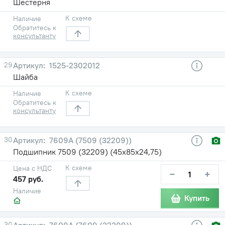
Шестерня
К схеме
Наличие
Обратитесь к
консультанту
29
1525-2302012
Шайба
К схеме
Наличие
Обратитесь к
консультанту
30
7609А (7509 (32209))
Подшипник 7509 (32209) (45х85х24,75)
К схеме
Цена с НДС
−
+
457 руб.
Наличие
Купить
30
7609А (7609 (32309))