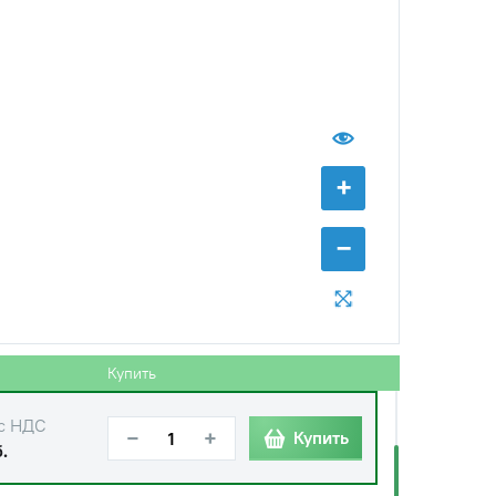
+
−
Купить
с НДС
−
+
Купить
.