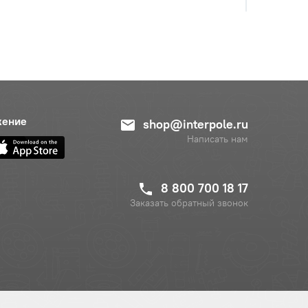
с НДС
−
+
Купить
б.
жение
shop@interpole.ru
Написать нам
8 800 700 18 17
Заказать обратный звонок