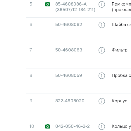
5
85-4608086-А
Ремкомп
(36507/12-134-211)
(проклад
6
50-4608062
Шайба с
7
50-4608063
Фильтр
8
50-4608059
Пробка 
9
822-4608020
Корпус
10
042-050-46-2-2
Кольцо 