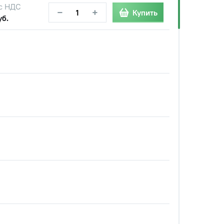
с НДС
−
+
Купить
уб.