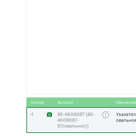
1
Болт М6
2
Шайба 
3
85-4608083
Пластин
Номер
Артикул
Наименов
4
85-4608087 (85-
Указател
4608087-
овальное
Б1(овальное))