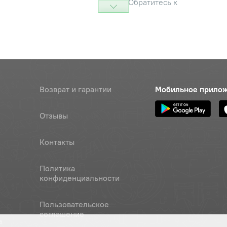
Обратитесь к
консультанту
асл./гидравл. (Т-150,ДТ-75,
Цена 
Наличие
К-100,ДОН-1500,НИВА,Енисей,
216 ру
кМТЗ) (Кострома)
ка
Наличие
Возврат и гарантии
Мобильное прило
Обратитесь к
консультанту
Отзывы
Наличие
Контакты
Обратитесь к
консультанту
Политика
х40
Наличие
конфиденциальности
Обратитесь к
консультанту
Пользовательское
соглашение
Наличие
а