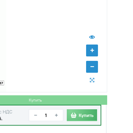
с НДС
−
+
Купить
б.
+
−
37
Купить
с НДС
−
+
Купить
б.