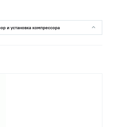
−
+
Купить
б.
с НДС
−
+
Купить
уб.
ор и установка компрессора