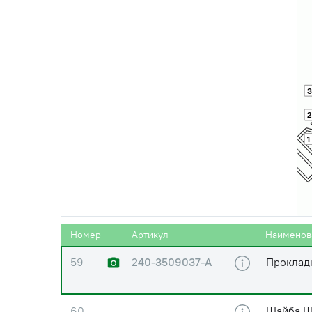
55
А29.01.201-А
Шестерн
(А29.01.200-А)
56
А29.05.172
Крышка 
3
2
1
57
А29.05.173
Шайба с
58
Болт М8
Номер
Артикул
Наименов
59
240-3509037-А
Проклад
60
Шайба 