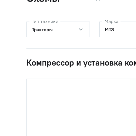
1104787-01)
обратки 
50
260-3509150
Маслопр
Тип техники
Марка
(240-3509150-02
Д-260 (L
Тракторы
МТЗ
(260-3509150))
51
4h8х28
Штифт
Компрессор и установка к
52
014-018-25-2-1
Кольцо
53
А29.01.301
Ось шес
54
А29.01.202-А
Втулка