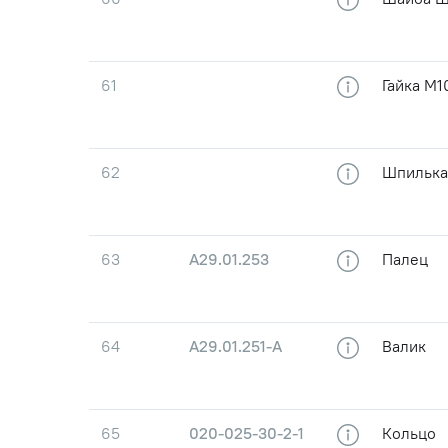
61
Гайка М1
62
Шпилька
63
А29.01.253
Палец
64
А29.01.251-А
Валик
65
020-025-30-2-1
Кольцо