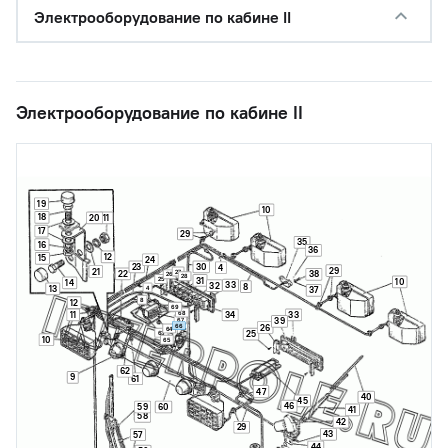
Электрооборудование по кабине II
Электрооборудование по кабине II
19
10
18
20
11
17
29
35
16
36
12
15
24
23
30
4
29
21
27
22
38
26
28
31
25
10
14
33
32
8
13
4
37
8
12
69
68
11
34
33
67
39
66
26
64
25
63
10
65
62
9
61
47
40
45
46
59
60
41
58
42
29
43
57
44