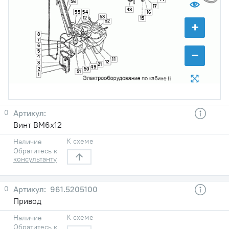
56
17
48
55
54
16
53
12
15
52
+
8
7
6
−
5
4
11
12
3
21
49
2
50
51
1
0
Винт ВМ6х12
К схеме
Наличие
Обратитесь к
консультанту
0
961.5205100
Привод
К схеме
Наличие
Обратитесь к