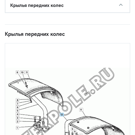
Крылья передних колес
Крылья передних колес
9
10
11
8
7
6
11
5
4
12
3
2
1
5
4