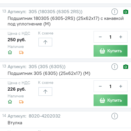
13
305 (180305 (6305 2RS))
Подшипник 180305 (6305-2RS) (25х62х17) с канавкой
под уплотнение (М)
К схеме
Цена с НДС
−
+
250 руб.
Наличие
Купить
13
305 (305 (6305))
Подшипник 305 (6305) (25х62х17) (М)
К схеме
Цена с НДС
−
+
226 руб.
Наличие
Купить
14
8020-4202032
Втулка