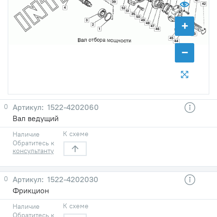
41
39
42
4
52
51
35
50
+
3
49
48
2
47
1
46
43
45
44
−
0
1522-4202060
Вал ведущий
К схеме
Наличие
Обратитесь к
консультанту
0
1522-4202030
Фрикцион
К схеме
Наличие
Обратитесь к