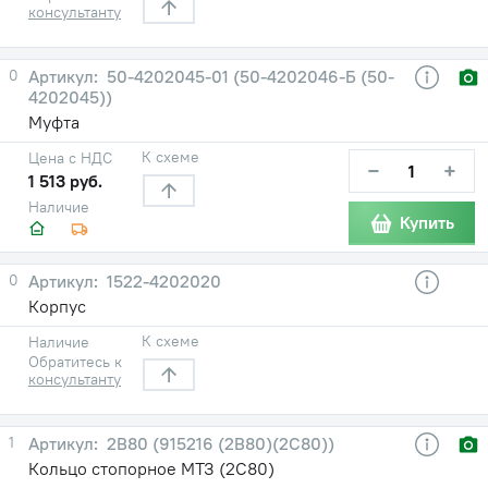
консультанту
0
50-4202045-01 (50-4202046-Б (50-
4202045))
Муфта
К схеме
Цена с НДС
−
+
1 513 руб.
Наличие
Купить
0
1522-4202020
Корпус
К схеме
Наличие
Обратитесь к
консультанту
1
2В80 (915216 (2В80)(2С80))
Кольцо стопорное МТЗ (2С80)