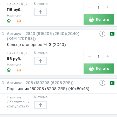
К схеме
Цена с НДС
−
+
116 руб.
Наличие
Купить
2
2840 (915206 (2В40)(2С40)
(Х4М-1701163))
Кольцо стопорное МТЗ (2С40)
К схеме
Цена с НДС
−
+
96 руб.
Наличие
Купить
3
208 (180208 (6208 2RS))
Подшипник 180208 (6208-2RS) (40х80х18)
К схеме
Наличие
Обратитесь к
консультанту