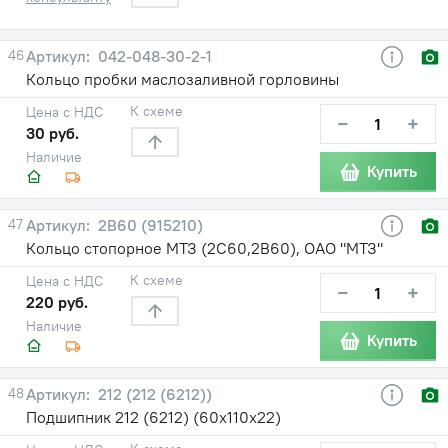
46
042-048-30-2-1
Кольцо пробки маслозаливной горловины
К схеме
Цена с НДС
−
+
30 руб.
Наличие
Купить
47
2В60 (915210)
Кольцо стопорное МТЗ (2С60,2В60), ОАО "МТЗ"
К схеме
Цена с НДС
−
+
220 руб.
Наличие
Купить
48
212 (212 (6212))
Подшипник 212 (6212) (60х110х22)