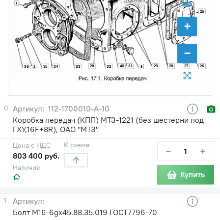
1
25
+
−
28
40
31
29
28
27
26
36
35
34
33
32
2
8
0
112-1700010-А-10
Коробка передач (КПП) МТЗ-1221 (без шестерни под
ГХУ,16F+8R), ОАО "МТЗ"
К схеме
Цена с НДС
−
+
803 400 руб.
Наличие
Купить
1
Болт M16-6gх45.88.35.019 ГОСТ7796-70