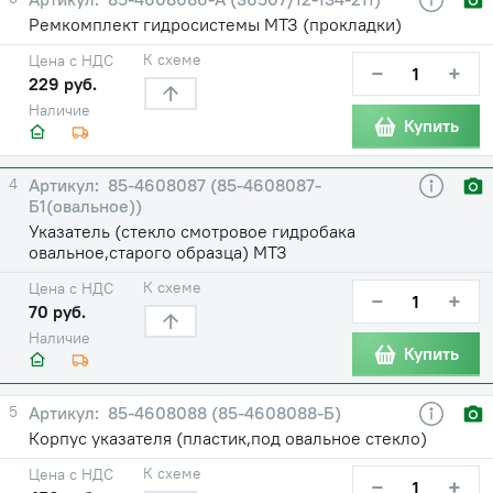
Ремкомплект гидросистемы МТЗ (прокладки)
К схеме
Цена с НДС
−
+
229 руб.
Наличие
Купить
4
85-4608087 (85-4608087-
Б1(овальное))
Указатель (стекло смотровое гидробака
овальное,старого образца) МТЗ
К схеме
Цена с НДС
−
+
70 руб.
Наличие
Купить
5
85-4608088 (85-4608088-Б)
Корпус указателя (пластик,под овальное стекло)
К схеме
Цена с НДС
−
+