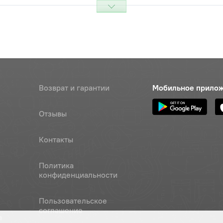
0,0-60
Наличие
Обратитесь к
консультанту
 МТЗ-1221 длинный, ОАО "МТЗ"
Цена 
Наличие
4 360
Возврат и гарантии
Мобильное прило
Наличие
Обратитесь к
Отзывы
консультанту
а 1,6-О-С (L=200мм)
Наличие
Контакты
Обратитесь к
консультанту
Политика
конфиденциальности
5х1,5
Цена 
Наличие
390 р
Пользовательское
соглашение
5х1,5
Цена 
Наличие
а