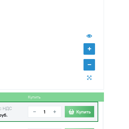
+
−
Купить
с НДС
−
+
Купить
руб.