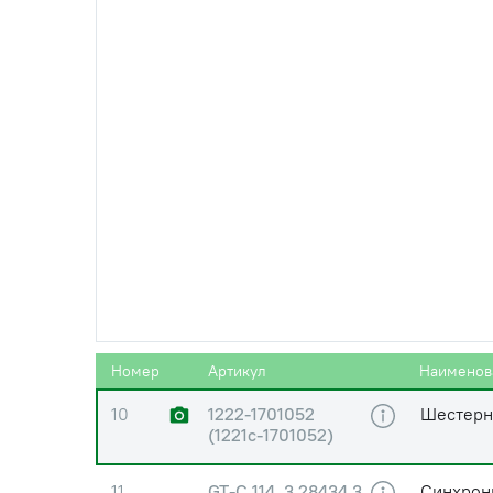
6
80-1701186
Шайба
7
6-311АШ1 (311
Подшипни
(6311))
8
1222-1701043
Втулка
9
3КК78Х89Х38Е
Подшип
Номер
Артикул
Наименов
10
1222-1701052
Шестерня
(1221с-1701052)
11
GT-C 114, 3.28434.3
Синхрони