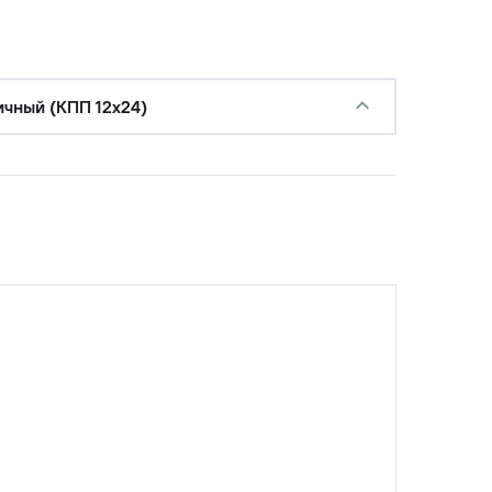
ичный (КПП 12x24)
с НДС
−
+
Купить
уб.
с НДС
−
+
Купить
уб.