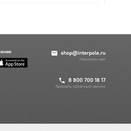
с НДС
−
+
Купить
 руб.
жение
shop@interpole.ru
Написать нам
8 800 700 18 17
Заказать обратный звонок
с НДС
−
+
Купить
уб.
с НДС
−
+
Купить