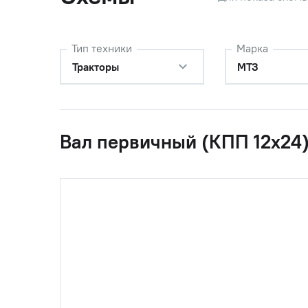
Тип техники
Марка
1
86-1802088
Угольни
Тракторы
МТЗ
2
Шайба Ш
Вал первичный (КПП 12x24
3
(М12х30х1,75)
Болт М12
головка,
4
1222-1701030
Стакан
5
80-1701047
Гайка пр