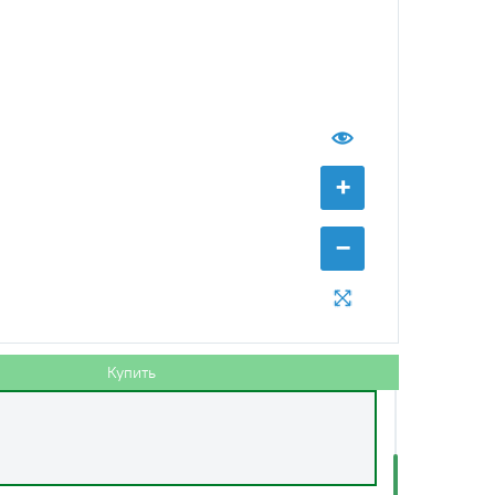
с НДС
−
+
Купить
+
 руб.
−
с НДС
−
+
Купить
.
Купить