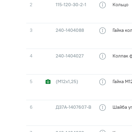
2
115-120-30-2-1
Кольцо
3
240-1404088
Гайка ко
4
240-1404027
Колпак 
5
(М12х1,25)
Гайка М1
6
Д37А-1407607-В
Шайба у