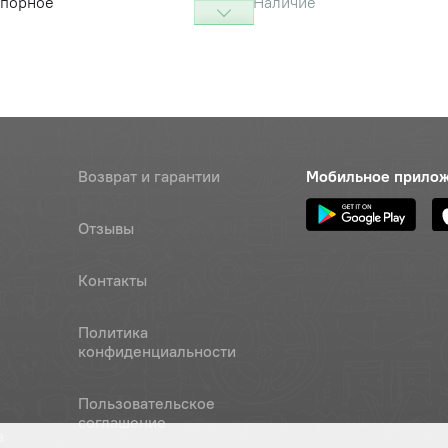
упорное
Наличие
Обратитесь к
консультанту
ециальная
Наличие
Обратитесь к
консультанту
отора
Возврат и гарантии
Наличие
Мобильное прило
Обратитесь к
консультанту
Отзывы
крыльчатки центрифуги,
Цена 
Наличие
Контакты
"
62 ру
Политика
тка центрифуги
Цена 
Наличие
конфиденциальности
320 р
ильтрующая (центрифуги)
Пользовательское
Цена 
Наличие
соглашение
70 руб
а