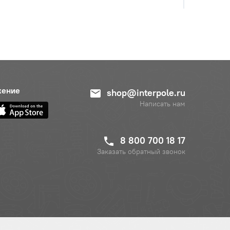
жение
shop@interpole.ru
Написать нам
с НДС
−
+
8 800 700 18 17
Купить
б.
Заказать обратный звонок
с НДС
−
+
Купить
уб.
с НДС
−
+
Купить
.