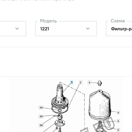
Модель
Схема
1221
Фильтр-р
1
2
3
40
4
39
5
ра
Наличие
38
Обратитесь к
6