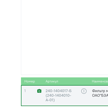
0
240-1404030-А
Стакан р
0
80-1737110
Фильтр 
САЛЕО(S
0
80-1028020
Ротор с 
0
240-1404140 (240-
Сетка ф
1404110)
Номер
Артикул
Наименов
1
240-1404017-Б
Фильтр м
(240-1404010-
ОАО"БЗА
А-01)