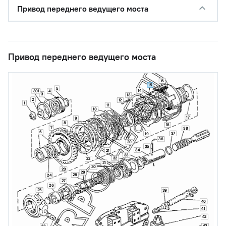
Привод переднего ведущего моста
Привод переднего ведущего моста
16
15
5
14
4
301
3
13
2
12
1
11
10
17
9
8
18
7
38
6
37
19
36
20
35
34
21
33
32
22
31
30
23
29
28
24
27
26
25
39
40
41
42
43