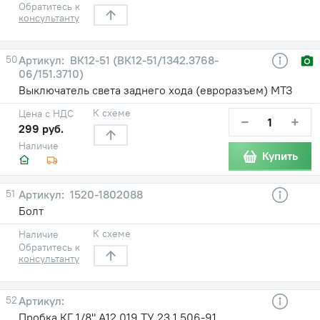
Обратитесь к
консультанту
50
ВК12-51 (ВК12-51/1342.3768-
06/151.3710)
Выключатель света заднего хода (евроразъем) МТЗ
К схеме
Цена с НДС
−
+
299 руб.
Наличие
Купить
51
1520-1802088
Болт
К схеме
Наличие
Обратитесь к
консультанту
52
Пробка КГ 1/8".А12.019 ТУ 23.1.506-91