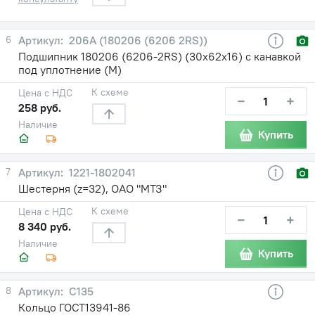
6
206А (180206 (6206 2RS))
Подшипник 180206 (6206-2RS) (30х62х16) с канавкой
под уплотнение (М)
К схеме
Цена с НДС
−
+
258 руб.
Наличие
Купить
7
1221-1802041
Шестерня (z=32), ОАО "МТЗ"
К схеме
Цена с НДС
−
+
8 340 руб.
Наличие
Купить
8
С135
Кольцо ГОСТ13941-86