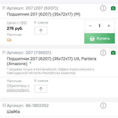
31
207 (207 (6207))
Подшипник 207 (6207) (35х72х17) (М)
К схеме
Цена с НДС
−
+
276 руб.
Наличие
Купить
31
207 (Y35021)
Подшипник 207 (6207) (35х72х17) UX, Pantera
(Amazone)
*
* продажа только в Костанайской, Северо-Казахстанской и
Павлодарской областях Республики Казахстан
К схеме
Наличие
Обратитесь к
консультанту
32
86-1802052
Шайба