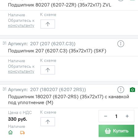
Подшипник 80207 (6207-2ZR) (35х72х17) ZVL
К схеме
Наличие
Обратитесь к
консультанту
31
207 (207 (6207.C3))
Подшипник 207 (6207.C3) (35х72х17) (SKF)
К схеме
Наличие
Обратитесь к
консультанту
31
207 (180207 (6207 2RS))
Подшипник 180207 (6207-2RS) (35х72х17) с канавкой
под уплотнение (М)
К схеме
Цена с НДС
−
+
330 руб.
Наличие
Купить