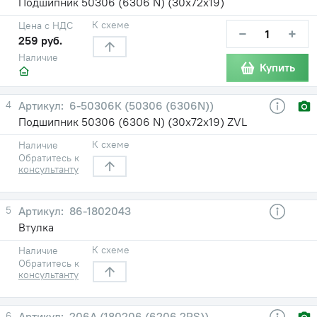
Подшипник 50306 (6306 N) (30х72х19)
К схеме
Цена с НДС
−
+
259 руб.
Наличие
Купить
4
6-50306К (50306 (6306N))
Подшипник 50306 (6306 N) (30х72х19) ZVL
К схеме
Наличие
Обратитесь к
консультанту
5
86-1802043
Втулка
К схеме
Наличие
Обратитесь к
консультанту
6
206А (180206 (6206 2RS))