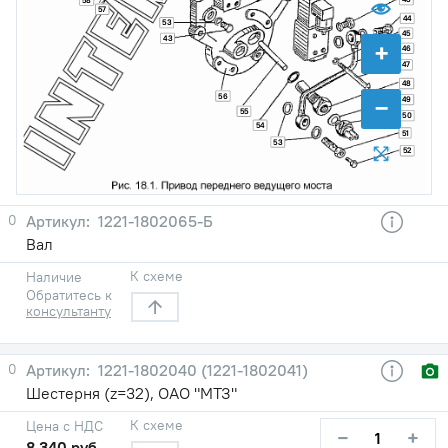
58
57
44
53
45
43
+
46
47
48
56
−
49
55
50
54
51
53
52
0
1221-1802065-Б
Вал
К схеме
Наличие
Обратитесь к
консультанту
0
1221-1802040 (1221-1802041)
Шестерня (z=32), ОАО "МТЗ"
К схеме
Цена с НДС
−
+
8 340 руб.