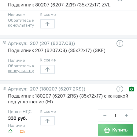
Подшипник 80207 (6207-2ZR) (35х72х17) ZVL
К схеме
Наличие
Обратитесь к
консультанту
31
207 (207 (6207.C3))
Подшипник 207 (6207.C3) (35х72х17) (SKF)
К схеме
Наличие
Обратитесь к
консультанту
31
207 (180207 (6207 2RS))
Подшипник 180207 (6207-2RS) (35х72х17) с канавкой
под уплотнение (М)
К схеме
Цена с НДС
−
+
330 руб.
Наличие
Купить