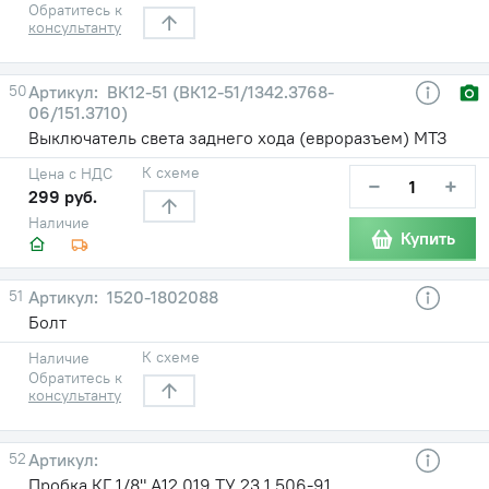
Обратитесь к
консультанту
50
ВК12-51 (ВК12-51/1342.3768-
06/151.3710)
Выключатель света заднего хода (евроразъем) МТЗ
К схеме
Цена с НДС
−
+
299 руб.
Наличие
Купить
51
1520-1802088
Болт
К схеме
Наличие
Обратитесь к
консультанту
52
Пробка КГ 1/8".А12.019 ТУ 23.1.506-91