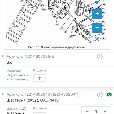
58
57
44
53
45
43
+
46
47
48
56
−
49
55
50
54
51
53
52
0
1221-1802065-Б
Вал
К схеме
Наличие
Обратитесь к
консультанту
0
1221-1802040 (1221-1802041)
Шестерня (z=32), ОАО "МТЗ"
К схеме
Цена с НДС
−
+
8 340 руб.