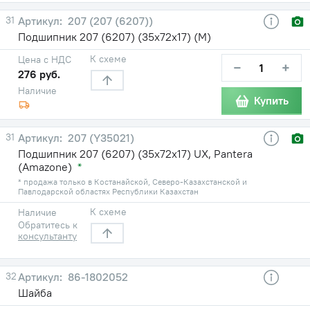
31
207 (207 (6207))
Подшипник 207 (6207) (35х72х17) (М)
К схеме
Цена с НДС
−
+
276 руб.
Наличие
Купить
31
207 (Y35021)
Подшипник 207 (6207) (35х72х17) UX, Pantera
(Amazone)
*
* продажа только в Костанайской, Северо-Казахстанской и
Павлодарской областях Республики Казахстан
К схеме
Наличие
Обратитесь к
консультанту
32
86-1802052
Шайба