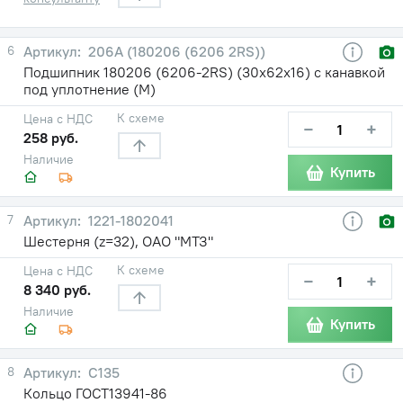
6
206А (180206 (6206 2RS))
Подшипник 180206 (6206-2RS) (30х62х16) с канавкой
под уплотнение (М)
К схеме
Цена с НДС
−
+
258 руб.
Наличие
Купить
7
1221-1802041
Шестерня (z=32), ОАО "МТЗ"
К схеме
Цена с НДС
−
+
8 340 руб.
Наличие
Купить
8
С135
Кольцо ГОСТ13941-86