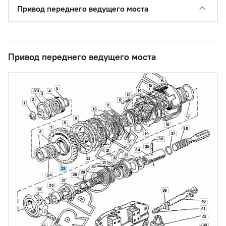
Привод переднего ведущего моста
Привод переднего ведущего моста
16
15
5
14
4
301
3
13
2
12
1
11
10
17
9
8
18
7
38
6
37
19
36
20
35
34
21
33
32
22
31
30
23
29
28
24
27
26
25
39
40
41
42
43