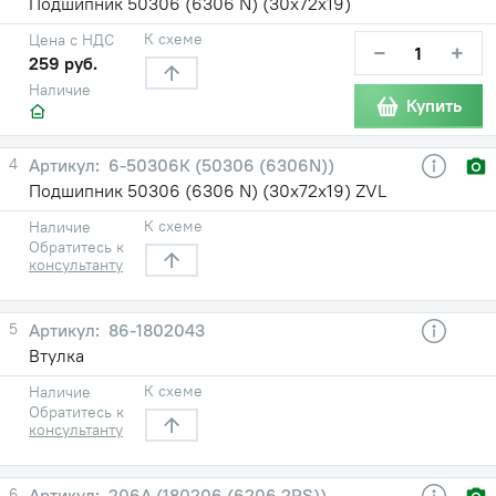
Подшипник 50306 (6306 N) (30х72х19)
К схеме
Цена с НДС
−
+
259 руб.
Наличие
Купить
4
6-50306К (50306 (6306N))
Подшипник 50306 (6306 N) (30х72х19) ZVL
К схеме
Наличие
Обратитесь к
консультанту
5
86-1802043
Втулка
К схеме
Наличие
Обратитесь к
консультанту
6
206А (180206 (6206 2RS))