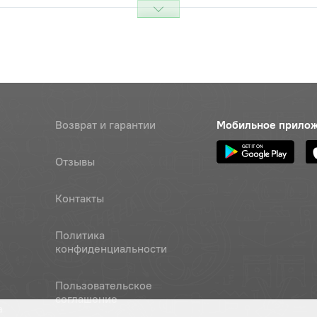
х 35х1,75 шестигранная
Цена 
Наличие
 класс 5.8 полная резьба
380 р
х 30х1,25
Цена 
Наличие
160 ру
ОАО "МТЗ"
Цена 
Наличие
Возврат и гарантии
Мобильное прило
250 р
Отзывы
оническая КГ 3/4 А12.019 ТУ
Цена 
Наличие
-91, ОАО "МТЗ"
260 р
Контакты
я МТЗ-82 ведущая главной
Цена 
Наличие
Политика
и в сборе ПВМ
7 340 
конфиденциальности
нциал переднего моста в
Цена 
Наличие
линный), ОАО "МТЗ"
Пользовательское
39 02
соглашение
а