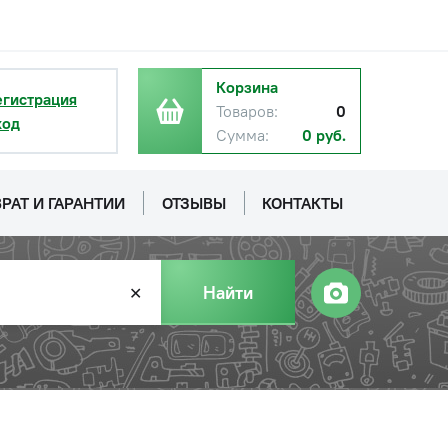
с НДС
−
+
Купить
б.
Корзина
егистрация
с НДС
Товаров:
0
−
+
Купить
ход
б.
Сумма:
0 руб.
РАТ И ГАРАНТИИ
ОТЗЫВЫ
КОНТАКТЫ
Найти
✕
с НДС