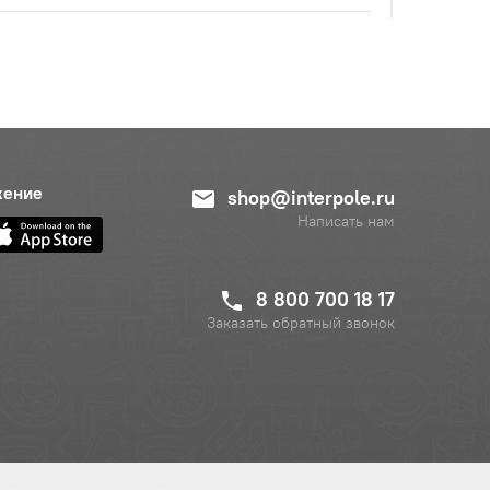
с НДС
−
+
Купить
уб.
с НДС
−
+
Купить
б.
с НДС
жение
shop@interpole.ru
−
+
Купить
уб.
Написать нам
с НДС
−
+
Купить
уб.
8 800 700 18 17
Заказать обратный звонок
с НДС
−
+
Купить
руб.
с НДС
−
+
Купить
0 руб.