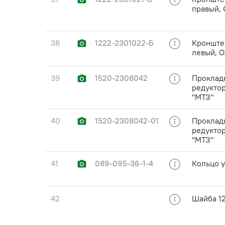
правый,
38
1222-2301022-Б
Кронште
левый, 
39
1520-2308042
Проклад
редуктор
"МТЗ"
40
1520-2308042-01
Проклад
редуктор
"МТЗ"
41
089-095-36-1-4
Кольцо у
42
Шайба 12