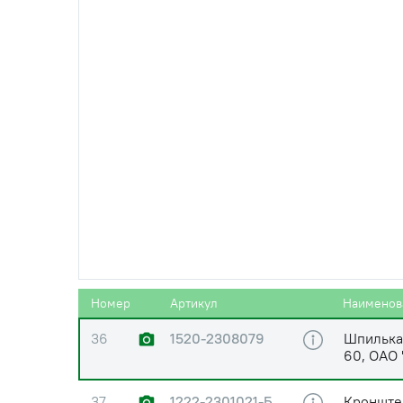
головка,
32
85-4607447
Колпачо
33
822-2308065-01
Вал гори
34
(М16х2,0 )
Гайка М1
35
1520-2308077
Втулка к
Номер
Артикул
Наименов
36
1520-2308079
Шпилька
60, ОАО 
37
1222-2301021-Б
Кронште