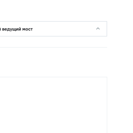
−
+
Купить
б.
с НДС
−
+
Купить
б.
 ведущий мост
с НДС
−
+
Купить
б.
с НДС
−
+
Купить
 руб.
с НДС
−
+
Купить
руб.
с НДС