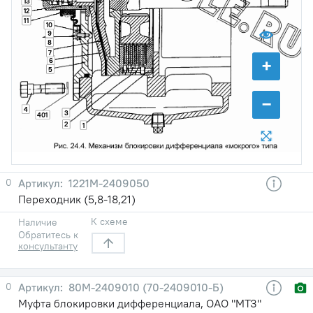
13
12
11
10
9
8
7
+
6
5
−
4
3
401
2
1
0
1221М-2409050
Переходник (5,8-18,21)
К схеме
Наличие
Обратитесь к
консультанту
0
80М-2409010 (70-2409010-Б)
Муфта блокировки дифференциала, ОАО "МТЗ"