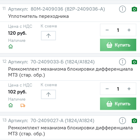
11
80М-2409036 (82Р-2409036-А)
Уплотнитель переходника
К схеме
Цена с НДС
−
+
120 руб.
Наличие
Купить
12
70-2409033-Б (1824/А1824)
Ремкомплект механизма блокировки дифференциала
МТЗ (стар. обр.)
К схеме
Цена с НДС
−
+
102 руб.
Наличие
Купить
13
70-2409027-А (1824/А1824)
Ремкомплект механизма блокировки дифференциала
МТЗ (стар. обр.)