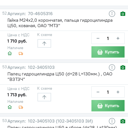
52
70-4605316
Гайка М24х2,0 корончатая, пальца гидроцилиндра
Ц50, кованая, ОАО "МТЗ"
К схеме
Цена с НДС
−
+
1 710 руб.
Наличие
Купить
53
102-3405103
Палец гидроцилиндра Ц50 (d=28 L=130мм.) , ОАО
“ВЗТЗЧ”
К схеме
Цена с НДС
−
+
1 713 руб.
Наличие
Купить
53
102-3405103 (102-3405103 ЗИ)
Палец гидроцилиндра Ц50 в сборе (d=28, L=130мм)