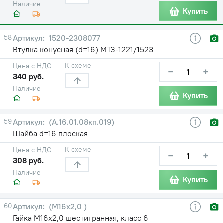
Наличие
Купить
58
1520-2308077
Втулка конусная (d=16) МТЗ-1221/1523
К схеме
Цена с НДС
−
+
340 руб.
Наличие
Купить
59
(А.16.01.08кп.019)
Шайба d=16 плоская
К схеме
Цена с НДС
−
+
308 руб.
Наличие
Купить
60
(М16х2,0 )
Гайка М16х2,0 шестигранная, класс 6