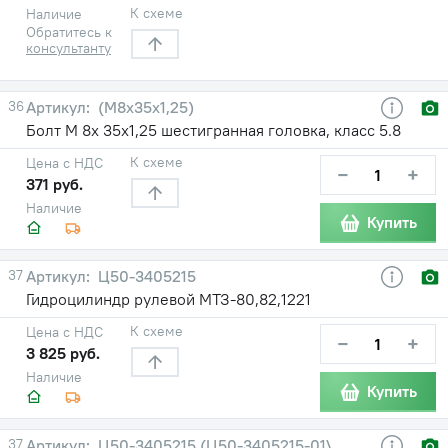
К схеме
Наличие
Обратитесь к
консультанту
36
(М8х35х1,25)
Болт М 8х 35х1,25 шестигранная головка, класс 5.8
К схеме
Цена с НДС
−
+
371 руб.
Наличие
Купить
37
Ц50-3405215
Гидроцилиндр рулевой МТЗ-80,82,1221
К схеме
Цена с НДС
−
+
3 825 руб.
Наличие
Купить
37
Ц50-3405215 (Ц50-3405215-01\