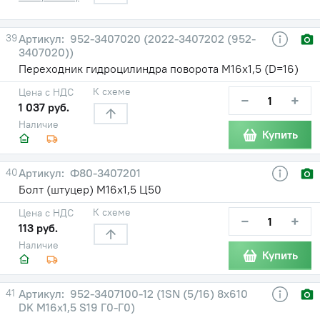
39
952-3407020 (2022-3407202 (952-
3407020))
Переходник гидроцилиндра поворота М16х1,5 (D=16)
К схеме
Цена с НДС
−
+
1 037 руб.
Наличие
Купить
40
Ф80-3407201
Болт (штуцер) М16х1,5 Ц50
К схеме
Цена с НДС
−
+
113 руб.
Наличие
Купить
41
952-3407100-12 (1SN (5/16) 8х610
DK М16х1,5 S19 Г0-Г0)