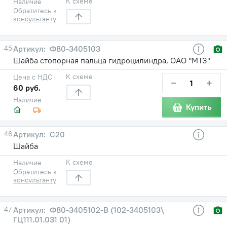
К схеме
Наличие
Обратитесь к
консультанту
45
Ф80-3405103
Шайба стопорная пальца гидроцилиндра, ОАО "МТЗ"
К схеме
Цена с НДС
−
+
60 руб.
Наличие
Купить
46
С20
Шайба
К схеме
Наличие
Обратитесь к
консультанту
47
Ф80-3405102-В (102-3405103\
ГЦ111.01.031 01)