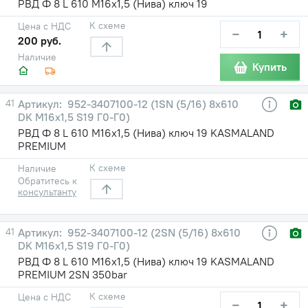
РВД Ф 8 L 610 М16х1,5 (Нива) ключ 19
К схеме
Цена с НДС
−
+
200 руб.
Наличие
Купить
41
952-3407100-12 (1SN (5/16) 8х610
DK М16х1,5 S19 Г0-Г0)
РВД Ф 8 L 610 М16х1,5 (Нива) ключ 19 KASMALAND
PREMIUM
К схеме
Наличие
Обратитесь к
консультанту
41
952-3407100-12 (2SN (5/16) 8х610
DK М16х1,5 S19 Г0-Г0)
РВД Ф 8 L 610 М16х1,5 (Нива) ключ 19 KASMALAND
PREMIUM 2SN 350bar
К схеме
Цена с НДС
−
+