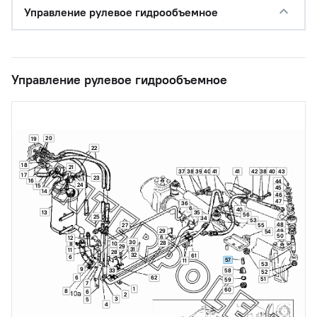
Управление рулевое гидрообъемное
Управление рулевое гидрообъемное
20
19
22
18
21
37
38
39
40
41
42
38
40
41
43
17
23
16
44
24
15
45
14
46
47
36
6
40
13
35
56
25
34
53
48
55
27
29
49
54
50
6
12
30
28
8
10
29
31
11
28
32
61
6
57
11
53
9
58
33
52
6
62
51
59
7
1
60
8
6
2
3
5
4