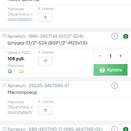
К схеме
Наличие
Обратитесь к
консультанту
20
Ф80-3407134 (G1/2''-S24)
Штуцер G1/2''-S24 (BSP1/2''-М20х1,5)
К схеме
Цена с НДС
−
+
108 руб.
Наличие
Купить
21
2522D-3407085-01
Маслопровод
К схеме
Наличие
Обратитесь к
консультанту
22
680-4607140-11 (680-4607140-05)