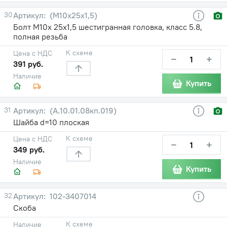
30
(М10х25х1,5)
Болт М10х 25х1,5 шестигранная головка, класс 5.8,
полная резьба
К схеме
Цена с НДС
−
+
391 руб.
Наличие
Купить
31
(А.10.01.08кп.019)
Шайба d=10 плоская
К схеме
Цена с НДС
−
+
349 руб.
Наличие
Купить
32
102-3407014
Скоба
К схеме
Наличие