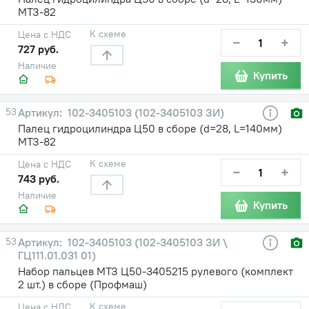
МТЗ-82
К схеме
Цена с НДС
−
+
727 руб.
Наличие
Купить
53
102-3405103 (102-3405103 ЗИ)
Палец гидроцилиндра Ц50 в сборе (d=28, L=140мм)
МТЗ-82
К схеме
Цена с НДС
−
+
743 руб.
Наличие
Купить
53
102-3405103 (102-3405103 ЗИ \
ГЦ111.01.031 01)
Набор пальцев МТЗ Ц50-3405215 рулевого (комплект
2 шт.) в сборе (Профмаш)
К схеме
Цена с НДС