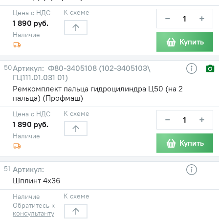
К схеме
Цена с НДС
−
+
1 890 руб.
Наличие
Купить
50
Ф80-3405108 (102-3405103\
ГЦ111.01.031 01)
Ремкомплект пальца гидроцилиндра Ц50 (на 2
пальца) (Профмаш)
К схеме
Цена с НДС
−
+
1 890 руб.
Наличие
Купить
51
Шплинт 4х36
К схеме
Наличие
Обратитесь к
консультанту