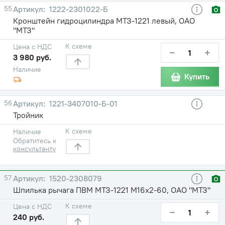
55
1222-2301022-Б
Кронштейн гидроцилиндра МТЗ-1221 левый, ОАО
"МТЗ"
К схеме
Цена с НДС
−
+
3 980 руб.
Наличие
Купить
56
1221-3407010-Б-01
Тройник
К схеме
Наличие
Обратитесь к
консультанту
57
1520-2308079
Шпилька рычага ПВМ МТЗ-1221 М16х2-60, ОАО "МТЗ"
К схеме
Цена с НДС
−
+
240 руб.