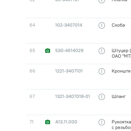
64
102-3407014
Скоба
65
530-4614029
Штуцер (
ОАО "МТ
66
1221-3407101
Кронште
67
1321-3407018-01
Шланг
71
А13.11.000
Рукоятка
с резьбо