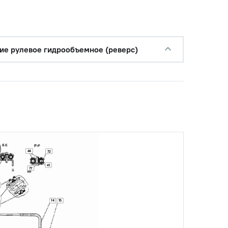
ие рулевое гидрообъемное (реверс)
44
72
41
77
14
15