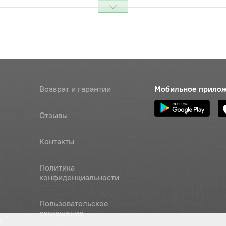
резьбовая
Наличие
Обратитесь к
консультанту
х 45х1,25 шестигранная
Цена 
Наличие
 класс 5.8
430 р
Возврат и гарантии
Мобильное прило
х 20х1,25 шестигранная
Цена 
Наличие
 класс 5.8, полная резьба
326 р
Отзывы
х 30х1,25 шестигранная
Цена 
Наличие
Контакты
 класс 5.8
396 р
Политика
х 35х1,25 шестигранная
Цена 
Наличие
конфиденциальности
 класс 5.8
347 ру
Пользовательское
х 25х1,5 шестигранная головка,
Цена 
Наличие
соглашение
8, полная резьба
365 р
а