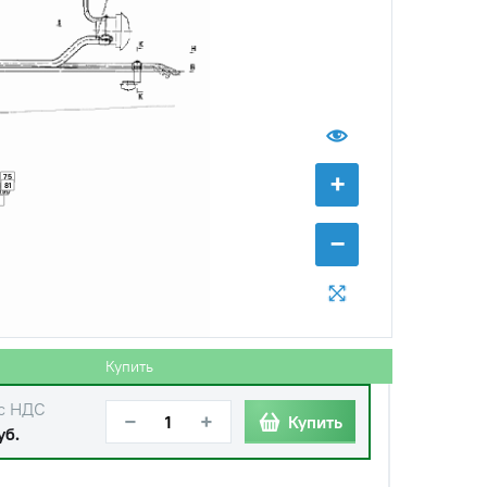
+
75
81
1
−
с НДС
−
+
Купить
б.
с НДС
−
+
Купить
уб.
Купить
с НДС
−
+
Купить
уб.