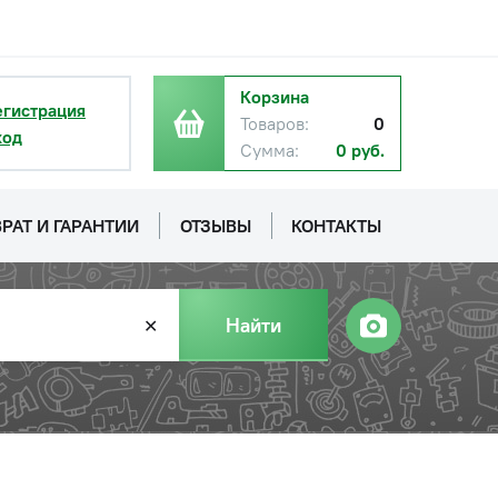
Корзина
егистрация
Товаров:
0
с НДС
ход
−
+
Купить
Сумма:
0 руб.
уб.
РАТ И ГАРАНТИИ
ОТЗЫВЫ
КОНТАКТЫ
Найти
✕
с НДС
−
+
Купить
уб.
с НДС
−
+
Купить
уб.