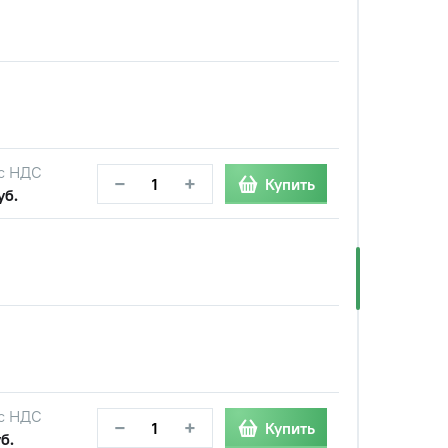
с НДС
−
+
Купить
уб.
с НДС
−
+
Купить
б.