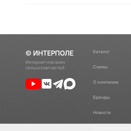
72
70-3407144
Планка 
75
(М8х45х1,25)
Болт М 8
головка,
© ИНТЕРПОЛЕ
Каталог
76
(М8х20х1,25)
Болт М 8
Интернет-магазин
головка,
Схемы
сельхоззапчастей
77
(М8х30х1,25)
Болт М 8
О компании
головка,
Бренды
78
(М8х35х1,25)
Болт М 8
головка,
Новости
79
(М10х25х1,5)
Болт М10
класс 5.
Доставка и оплат