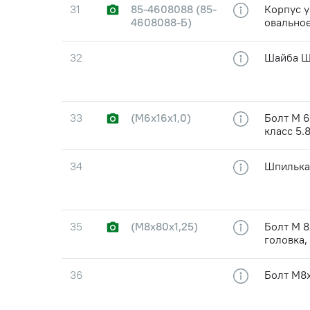
31
85-4608088 (85-
Корпус у
4608088-Б)
овальное
32
Шайба 
33
(М6х16х1,0)
Болт М 6
класс 5.
34
Шпилька
35
(М8х80х1,25)
Болт М 8
головка,
36
Болт М8