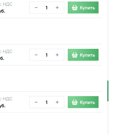
с НДС
−
+
Купить
уб.
с НДС
−
+
Купить
б.
с НДС
−
+
Купить
уб.