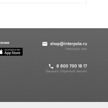
с НДС
−
+
Купить
уб.
жение
shop@interpole.ru
с НДС
−
+
Написать нам
Купить
б.
8 800 700 18 17
Заказать обратный звонок
с НДС
−
+
Купить
руб.