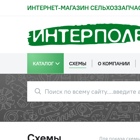
ИНТЕРНЕТ-МАГАЗИН СЕЛЬХОЗЗАПЧА
16
85-4608057
Пружина
17
50-4608059
Пробка 
КАТАЛОГ
СХЕМЫ
О КОМПАНИИ
18
50-4608063
Фильтр
19
50-4608062
Шайба с
20
(КГ 1/4 (А12.016))
Пробка 
Схемы
Для показа схем