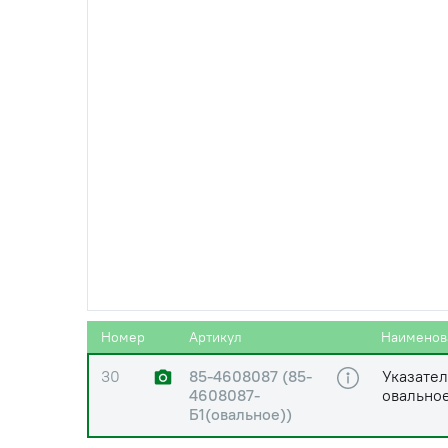
26
50-3407069
Чека
27
(М8х20х1,25)
Болт М 8
головка,
28
(А.8.01.08кп.019)
Шайба d=
29
85-4608086-А
Уплотнит
(85-4608086-В)
овально
29
85-4608086-А
Ремкомп
(36507/12-134-211)
(проклад
Номер
Артикул
Наименов
30
85-4608087 (85-
Указател
4608087-
овальное
Б1(овальное))