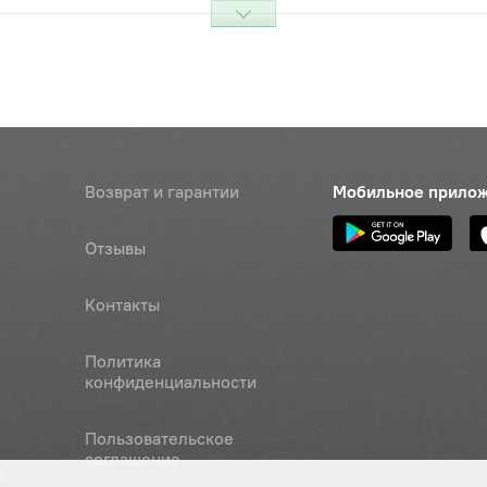
фильтра гидробака
Цена 
Наличие
940 р
уплотнительное фильтра
Наличие
ка
Обратитесь к
консультанту
Возврат и гарантии
Мобильное прило
уплотнительное к фланцу
Цена 
Наличие
НШ-14)
20 ру
Отзывы
Наличие
Контакты
Обратитесь к
консультанту
Политика
орпуса фильтра гидробака МТЗ
Цена 
Наличие
конфиденциальности
1 820 
Пользовательское
Наличие
соглашение
а
Обратитесь к