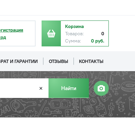
Корзина
егистрация
Товаров:
0
ход
Сумма:
0 руб.
РАТ И ГАРАНТИИ
ОТЗЫВЫ
КОНТАКТЫ
Найти
✕
с НДС
−
+
Купить
уб.