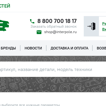
имной в сборе (схлестка)
Цена 
Наличие
 МТЗ
СТЕЙ
2 347 
имной в сборе (схлестка)
Цена 
Наличие
8 800 700 18 17
ТЗ
2 000
Р
Заказать обратный звонок
В
shop@interpole.ru
х32.019 ОСТ 37.001.163-75
Цена 
Наличие
-П29), ОАО "МТЗ"
440 р
БРЕНДЫ
НОВОСТИ
ДОСТАВКА И ОПЛАТА
ВОЗВ
ги сцепления, тормоза, ВОМ
Цена 
Наличие
165 ру
2х1,25 шестигранная, класс 6
Наличие
Обратитесь к
консультанту
ферическая болта
Цена 
Наличие
овочного
300 р
гулировочный натяжения
Цена 
Наличие
ы выберите все нужные параметры