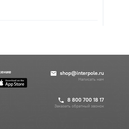
с НДС
−
+
Купить
уб.
жение
shop@interpole.ru
Написать нам
8 800 700 18 17
Заказать обратный звонок