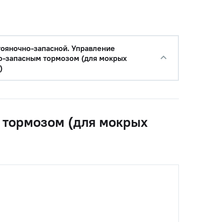
−
+
Купить
уб.
тояночно-запасной. Управление
о-запасным тормозом (для мокрых
)
 тормозом (для мокрых
с НДС
−
+
Купить
руб.