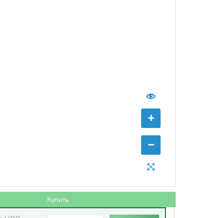
+
−
с НДС
−
+
Купить
руб.
Купить