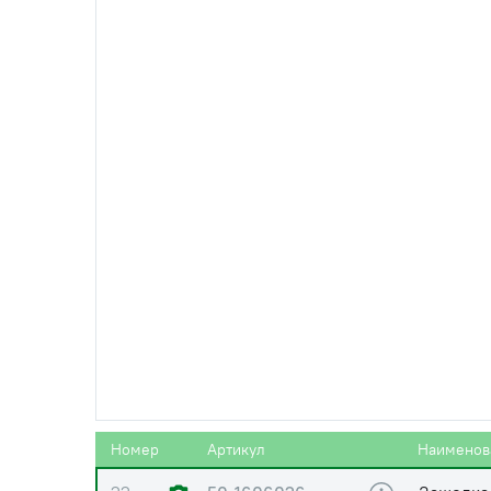
17
Шайба С
18
55-17-27
Пружина
19
А13.19.002
Кнопка
20
А13.19.001-А
Рукоятка
21
85-3507130-01
Рычаг ст
(70-3507120)
(с 2002г
Номер
Артикул
Наименов