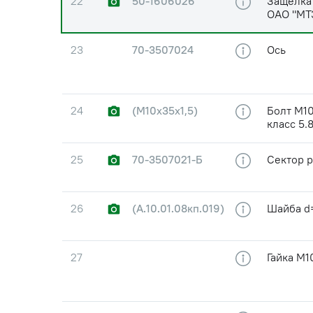
22
50-1606026
Защелка 
ОАО "МТ
23
70-3507024
Ось
24
(М10х35х1,5)
Болт М10
класс 5.
25
70-3507021-Б
Сектор р
26
(А.10.01.08кп.019)
Шайба d
27
Гайка М1