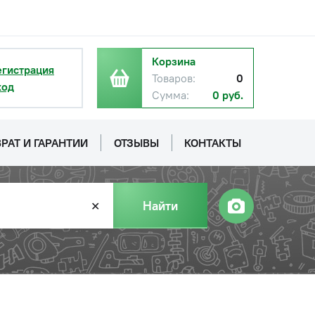
с НДС
−
+
Купить
руб.
с НДС
−
+
Купить
Корзина
 руб.
егистрация
Товаров:
0
ход
Сумма:
0 руб.
с НДС
−
+
Купить
уб.
РАТ И ГАРАНТИИ
ОТЗЫВЫ
КОНТАКТЫ
с НДС
−
+
Купить
б.
Найти
✕
с НДС
−
+
Купить
уб.
с НДС