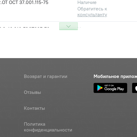
.ОТ ОСТ 37.001.115-75
Наличие
Обратитесь к
консультанту
,2х18.019 ГОСТ397-79
Наличие
Обратитесь к
консультанту
ного тормоза УК (с 2002г), ОАО
Цена 
Наличие
540 р
Возврат и гарантии
Мобильное прило
2х1,25 крепления бича,
Наличие
нная, класс 6, зерноуборочные
Обратитесь к
ы
консультанту
Отзывы
Наличие
Контакты
Обратитесь к
консультанту
Политика
конфиденциальности
Наличие
Обратитесь к