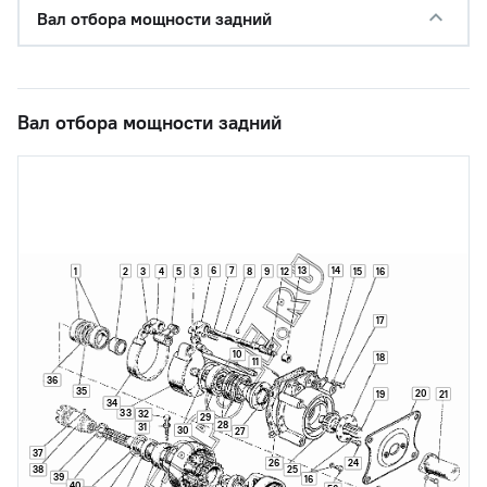
Вал отбора мощности задний
Вал отбора мощности задний
1
2
3
6
7
13
14
4
5
3
8
9
12
15
16
17
10
18
11
36
35
20
19
21
34
33
32
29
28
31
30
27
37
26
24
38
25
39
16
40