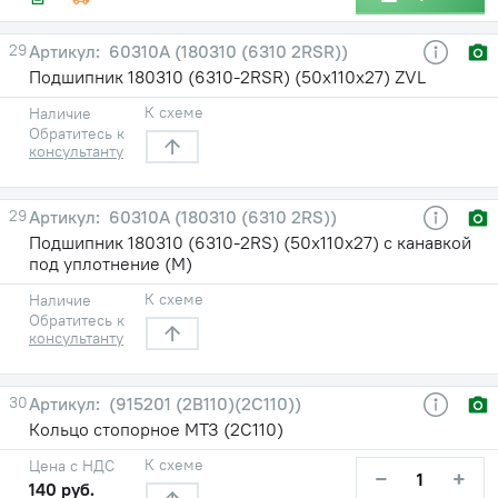
29
60310А (180310 (6310 2RSR))
Подшипник 180310 (6310-2RSR) (50х110х27) ZVL
К схеме
Наличие
Обратитесь к
консультанту
29
60310А (180310 (6310 2RS))
Подшипник 180310 (6310-2RS) (50х110х27) с канавкой
под уплотнение (М)
К схеме
Наличие
Обратитесь к
консультанту
30
(915201 (2В110)(2С110))
Кольцо стопорное МТЗ (2С110)
К схеме
Цена с НДС
−
+
140 руб.