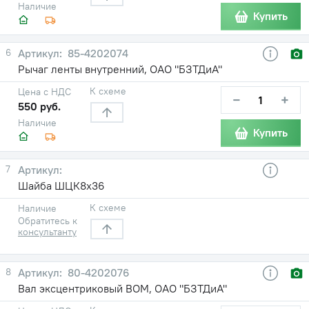
Наличие
Купить
6
85-4202074
Рычаг ленты внутренний, ОАО "БЗТДиА"
К схеме
Цена с НДС
−
+
550 руб.
Наличие
Купить
7
Шайба ШЦК8х36
К схеме
Наличие
Обратитесь к
консультанту
8
80-4202076
Вал эксцентриковый ВОМ, ОАО "БЗТДиА"