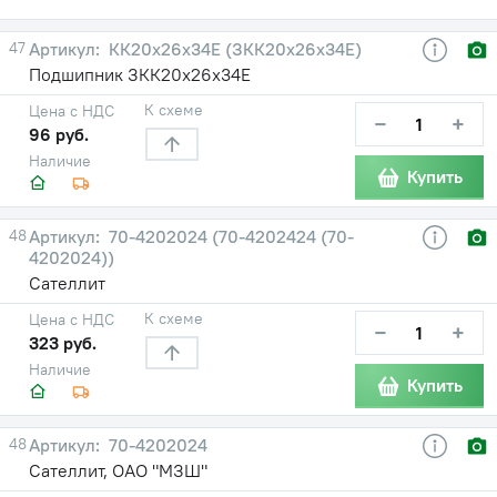
47
КК20х26х34Е (ЗКК20х26х34Е)
Подшипник ЗКК20х26х34Е
К схеме
Цена с НДС
−
+
96 руб.
Наличие
Купить
48
70-4202024 (70-4202424 (70-
4202024))
Сателлит
К схеме
Цена с НДС
−
+
323 руб.
Наличие
Купить
48
70-4202024
Сателлит, ОАО "МЗШ"