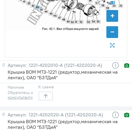
56
41
57
35
58
42
23
22
43
59
30
44
+
45
46
47
48
49
54
55
51
52
53
50
−
0
1221-4202010-A (1221-4202020-А)
Крышка ВОМ МТЗ-1221 (редуктор,механическая на
лентах), ОАО "БЗТДиА"
К схеме
Наличие
Обратитесь к
консультанту
0
1221-4202020-A (1221-4202020-А)
Крышка ВОМ МТЗ-1221 (редуктор,механическая на
лентах), ОАО "БЗТДиА"