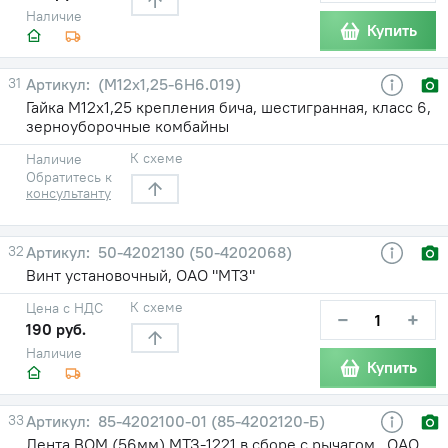
Наличие
Купить
31
(М12х1,25-6Н6.019)
Гайка М12х1,25 крепления бича, шестигранная, класс 6,
зерноуборочные комбайны
К схеме
Наличие
Обратитесь к
консультанту
32
50-4202130 (50-4202068)
Винт установочный, ОАО "МТЗ"
К схеме
Цена с НДС
−
+
190 руб.
Наличие
Купить
33
85-4202100-01 (85-4202120-Б)
Лента ВОМ (56мм) МТЗ-1221 в сборе с рычагом , ОАО