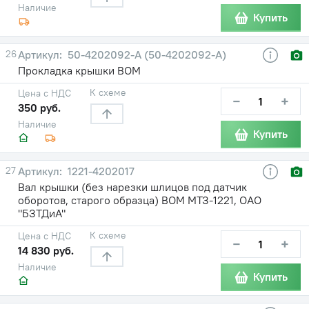
Наличие
Купить
26
50-4202092-A (50-4202092-А)
Прокладка крышки ВОМ
К схеме
Цена с НДС
−
+
350 руб.
Наличие
Купить
27
1221-4202017
Вал крышки (без нарезки шлицов под датчик
оборотов, старого образца) ВОМ МТЗ-1221, ОАО
"БЗТДиА"
К схеме
Цена с НДС
−
+
14 830 руб.
Наличие
Купить