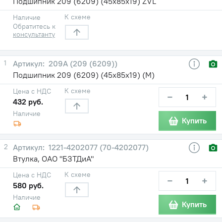
Подшипник 209 (6209) (45х85х19) ZVL
К схеме
Наличие
Обратитесь к
консультанту
1
209А (209 (6209))
Подшипник 209 (6209) (45х85х19) (М)
К схеме
Цена с НДС
−
+
432 руб.
Наличие
Купить
2
1221-4202077 (70-4202077)
Втулка, ОАО "БЗТДиА"
К схеме
Цена с НДС
−
+
580 руб.
Наличие
Купить