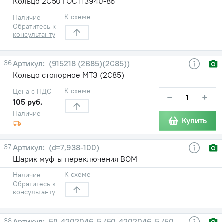
Кольцо 2С50 ГОСТ13940-86
К схеме
Наличие
Обратитесь к
консультанту
36
(915218 (2В85)(2С85))
Кольцо стопорное МТЗ (2С85)
К схеме
Цена с НДС
−
+
105 руб.
Наличие
Купить
37
(d=7,938-100)
Шарик муфты переключения ВОМ
К схеме
Наличие
Обратитесь к
консультанту
38
50-4202046-Б (50-4202046-Б (50-