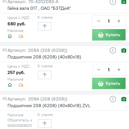
45
70-4202083-А
Гайка вала 017 , ОАО "БЗТДиА"
К схеме
Цена с НДС
−
+
680 руб.
Наличие
Купить
46
208А (208 (6208))
Подшипник 208 (6208) (40х80х18)
К схеме
Цена с НДС
−
+
257 руб.
Наличие
Купить
46
208А (208 (6208))
Подшипник 208 (6208) (40х80х18) ZVL
К схеме
Наличие
Обратитесь к
консультанту