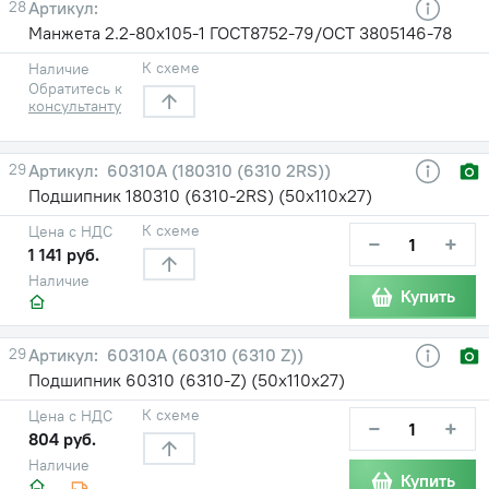
28
Манжета 2.2-80х105-1 ГОСТ8752-79/ОСТ 3805146-78
К схеме
Наличие
Обратитесь к
консультанту
29
60310А (180310 (6310 2RS))
Подшипник 180310 (6310-2RS) (50х110х27)
К схеме
Цена с НДС
−
+
1 141 руб.
Наличие
Купить
29
60310А (60310 (6310 Z))
Подшипник 60310 (6310-Z) (50х110х27)
К схеме
Цена с НДС
−
+
804 руб.
Наличие
Купить