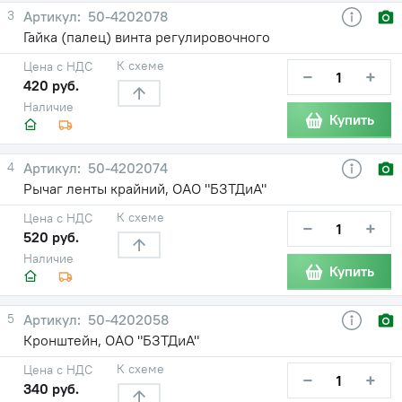
3
50-4202078
Гайка (палец) винта регулировочного
К схеме
Цена с НДС
−
+
420 руб.
Наличие
Купить
4
50-4202074
Рычаг ленты крайний, ОАО "БЗТДиА"
К схеме
Цена с НДС
−
+
520 руб.
Наличие
Купить
5
50-4202058
Кронштейн, ОАО "БЗТДиА"
К схеме
Цена с НДС
−
+
340 руб.