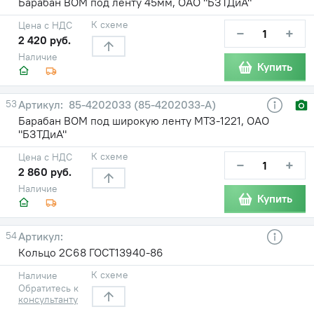
Барабан ВОМ под ленту 45мм, ОАО "БЗТДиА"
К схеме
Цена с НДС
−
+
2 420 руб.
Наличие
Купить
53
85-4202033 (85-4202033-А)
Барабан ВОМ под широкую ленту МТЗ-1221, ОАО
"БЗТДиА"
К схеме
Цена с НДС
−
+
2 860 руб.
Наличие
Купить
54
Кольцо 2С68 ГОСТ13940-86
К схеме
Наличие
Обратитесь к
консультанту