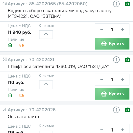
49
85-4202065 (85-4202060)
Водило в сборе с сателлитами под узкую ленту
МТЗ-1221, ОАО "БЗТДиА"
К схеме
Цена с НДС
−
+
11 940 руб.
Наличие
Купить
50
70-4202431
Штифт оси сателлита 4х30.019, ОАО "БЗТДиА"
К схеме
Цена с НДС
−
+
110 руб.
Наличие
Купить
51
70-4202026
Ось сателлита
К схеме
Цена с НДС
−
+
119 руб.