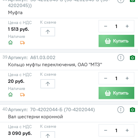
4202045))
Муфта
К схеме
Цена с НДС
−
+
1 513 руб.
Наличие
Купить
39
А61.03.002
Кольцо муфты переключения, ОАО "МТЗ"
К схеме
Цена с НДС
−
+
20 руб.
Наличие
Купить
40
70-4202044-Б (70-4202044)
Вал шестерни коронной
К схеме
Цена с НДС
−
+
3 090 руб.