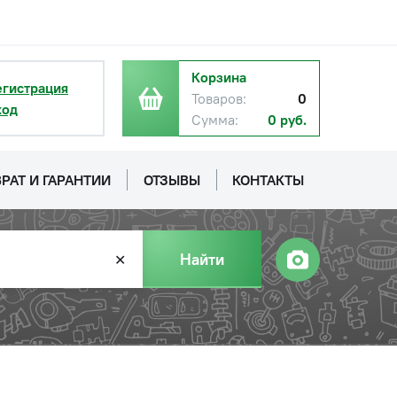
с НДС
−
+
Купить
руб.
с НДС
Корзина
−
+
Купить
егистрация
руб.
Товаров:
0
ход
Сумма:
0 руб.
РАТ И ГАРАНТИИ
ОТЗЫВЫ
КОНТАКТЫ
Найти
✕