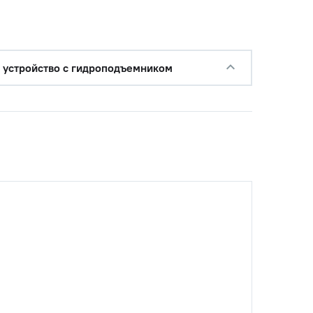
с НДС
−
+
Купить
уб.
 устройство с гидроподъемником
с НДС
−
+
Купить
уб.
с НДС
−
+
Купить
б.
с НДС
−
+
Купить
уб.