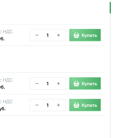
с НДС
−
+
Купить
б.
с НДС
−
+
Купить
уб.
с НДС
−
+
Купить
уб.