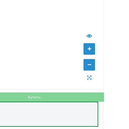
с НДС
−
+
Купить
+
б.
−
с НДС
−
+
Купить
 руб.
Купить