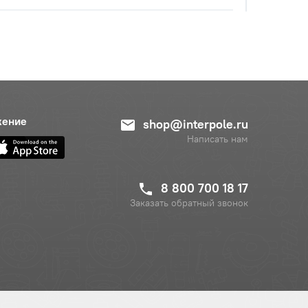
с НДС
−
+
Купить
уб.
с НДС
−
+
Купить
уб.
жение
shop@interpole.ru
Написать нам
8 800 700 18 17
Заказать обратный звонок
с НДС
−
+
Купить
руб.