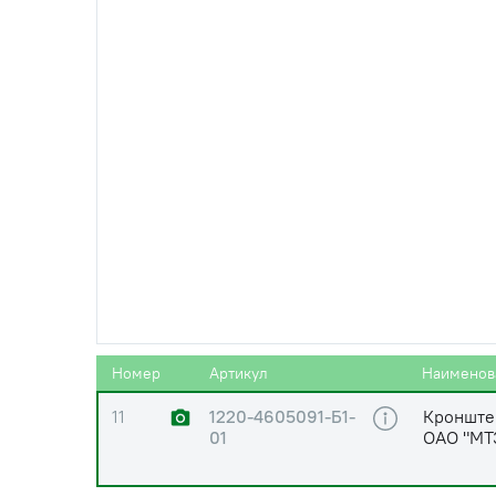
8
1220-4605102-01
Винт (LH
9
Ф50-4605084
Палец р
10
1220-4605105
Серьга
11
1220-4605091-Б1
Кронште
ОАО "МТ
Номер
Артикул
Наименов
11
1220-4605091-Б1-
Кронште
01
ОАО "МТ