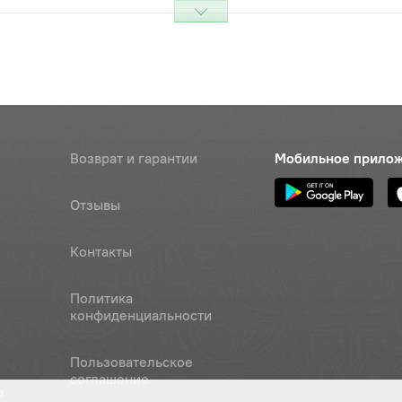
х150х2,0 шестигранная
Цена 
Наличие
 класс 5.8
424 р
16 (гровер)
Цена 
Наличие
556 р
Возврат и гарантии
Мобильное прило
Наличие
Обратитесь к
консультанту
Отзывы
Наличие
Контакты
Обратитесь к
консультанту
Политика
конфиденциальности
йн продольной тяги левый
Цена 
Наличие
 , ОАО “ВЗТЗЧ”
5 911 
Пользовательское
соглашение
Наличие
а
Обратитесь к