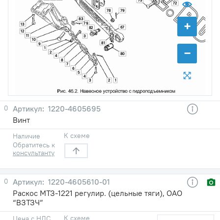
73
72
78
79
83
+
79
13
67
82
12
11
3
10
81
9
−
1
2
80
4
8
7
6
5
4
3
2
1
0
1220-4605695
Винт
К схеме
Наличие
Обратитесь к
консультанту
0
1220-4605610-01
Раскос МТЗ-1221 регулир. (цельные тяги), ОАО
“ВЗТЗЧ”
К схеме
Цена с НДС