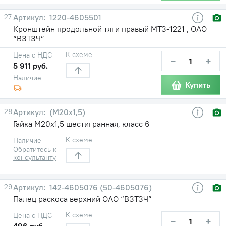
27
1220-4605501
Кронштейн продольной тяги правый МТЗ-1221 , ОАО
“ВЗТЗЧ”
К схеме
Цена с НДС
−
+
5 911 руб.
Наличие
Купить
28
(М20х1,5)
Гайка М20х1,5 шестигранная, класс 6
К схеме
Наличие
Обратитесь к
консультанту
29
142-4605076 (50-4605076)
Палец раскоса верхний ОАО “ВЗТЗЧ”
К схеме
Цена с НДС
−
+
496 руб.