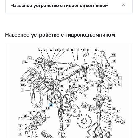
Навесное устройство с гидроподъемником
Навесное устройство с гидроподъемником
30
31
32
33
34
15
28
1
43
44
48
47
49
46
16
50
45
15
19
51
35
42
19
41
29
52
40
39
53
38
29
14
54
37
16
20
15
28
57
56
55
18
19
36
19
59
58
27
1
60
61
17
62
63
26
64
25
23
65
24
66
74
22
67
23
19
75
21
20
76
68
69
19
77
70
71
18
17
16
15
14