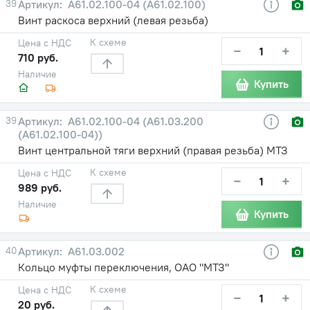
39
А61.02.100-04 (А61.02.100)
Винт раскоса верхний (левая резьба)
К схеме
Цена с НДС
−
+
710 руб.
Наличие
Купить
39
А61.02.100-04 (А61.03.200
(А61.02.100-04))
Винт центральной тяги верхний (правая резьба) МТЗ
К схеме
Цена с НДС
−
+
989 руб.
Наличие
Купить
40
А61.03.002
Кольцо муфты переключения, ОАО "МТЗ"
К схеме
Цена с НДС
−
+
20 руб.