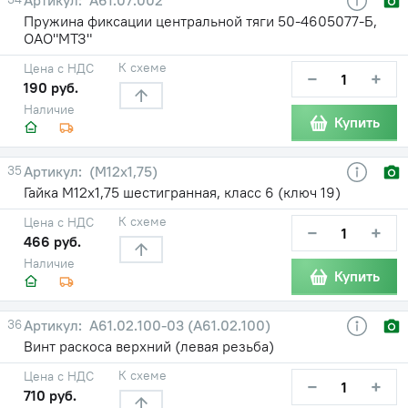
Пружина фиксации центральной тяги 50-4605077-Б,
ОАО"МТЗ"
К схеме
Цена с НДС
−
+
190 руб.
Наличие
Купить
35
(М12х1,75)
Гайка М12х1,75 шестигранная, класс 6 (ключ 19)
К схеме
Цена с НДС
−
+
466 руб.
Наличие
Купить
36
А61.02.100-03 (А61.02.100)
Винт раскоса верхний (левая резьба)
К схеме
Цена с НДС
−
+
710 руб.