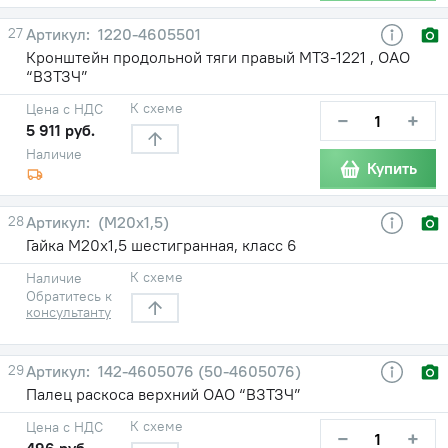
27
1220-4605501
Кронштейн продольной тяги правый МТЗ-1221 , ОАО
“ВЗТЗЧ”
К схеме
Цена с НДС
−
+
5 911 руб.
Наличие
Купить
28
(М20х1,5)
Гайка М20х1,5 шестигранная, класс 6
К схеме
Наличие
Обратитесь к
консультанту
29
142-4605076 (50-4605076)
Палец раскоса верхний ОАО “ВЗТЗЧ”
К схеме
Цена с НДС
−
+
496 руб.