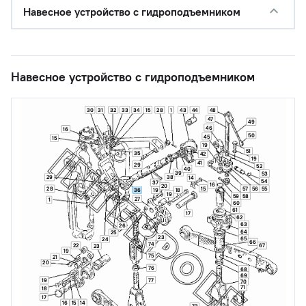
Навесное устройство с гидроподъемником
Навесное устройство с гидроподъемником
30
31
32
33
34
15
28
1
43
44
48
47
49
46
16
50
45
15
19
51
35
42
19
41
29
52
40
39
53
38
29
14
54
37
16
20
15
28
57
56
55
18
36
19
19
59
58
27
1
60
61
17
62
63
26
64
25
23
65
24
66
74
22
67
23
19
75
21
20
76
68
69
19
77
70
71
18
17
16
15
14