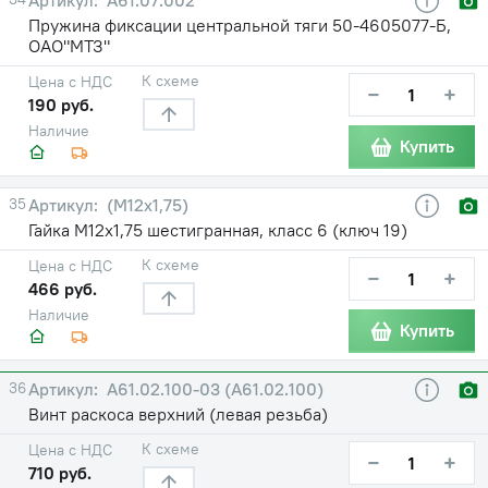
Пружина фиксации центральной тяги 50-4605077-Б,
ОАО"МТЗ"
К схеме
Цена с НДС
−
+
190 руб.
Наличие
Купить
35
(М12х1,75)
Гайка М12х1,75 шестигранная, класс 6 (ключ 19)
К схеме
Цена с НДС
−
+
466 руб.
Наличие
Купить
36
А61.02.100-03 (А61.02.100)
Винт раскоса верхний (левая резьба)
К схеме
Цена с НДС
−
+
710 руб.