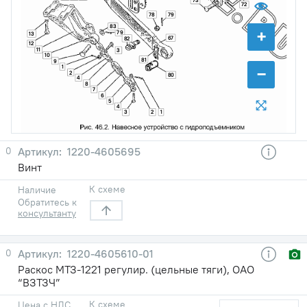
73
72
78
79
83
+
79
13
67
82
12
11
3
10
81
9
−
1
2
80
4
8
7
6
5
4
3
2
1
0
1220-4605695
Винт
К схеме
Наличие
Обратитесь к
консультанту
0
1220-4605610-01
Раскос МТЗ-1221 регулир. (цельные тяги), ОАО
“ВЗТЗЧ”
К схеме
Цена с НДС