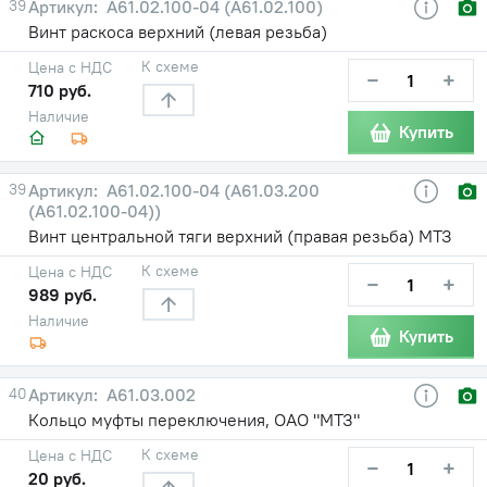
39
А61.02.100-04 (А61.02.100)
Винт раскоса верхний (левая резьба)
К схеме
Цена с НДС
−
+
710 руб.
Наличие
Купить
39
А61.02.100-04 (А61.03.200
(А61.02.100-04))
Винт центральной тяги верхний (правая резьба) МТЗ
К схеме
Цена с НДС
−
+
989 руб.
Наличие
Купить
40
А61.03.002
Кольцо муфты переключения, ОАО "МТЗ"
К схеме
Цена с НДС
−
+
20 руб.