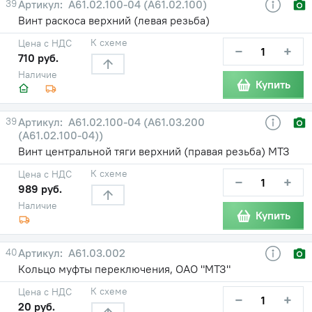
39
А61.02.100-04 (А61.02.100)
Винт раскоса верхний (левая резьба)
К схеме
Цена с НДС
−
+
710 руб.
Наличие
Купить
39
А61.02.100-04 (А61.03.200
(А61.02.100-04))
Винт центральной тяги верхний (правая резьба) МТЗ
К схеме
Цена с НДС
−
+
989 руб.
Наличие
Купить
40
А61.03.002
Кольцо муфты переключения, ОАО "МТЗ"
К схеме
Цена с НДС
−
+
20 руб.