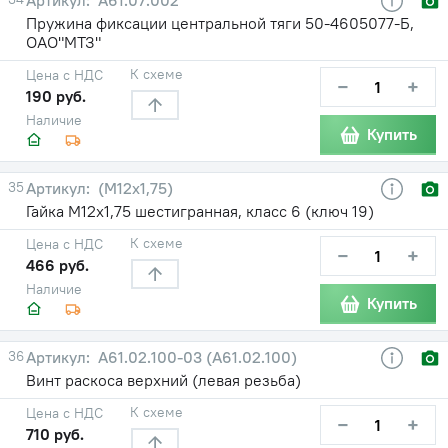
Пружина фиксации центральной тяги 50-4605077-Б,
ОАО"МТЗ"
К схеме
Цена с НДС
−
+
190 руб.
Наличие
Купить
35
(М12х1,75)
Гайка М12х1,75 шестигранная, класс 6 (ключ 19)
К схеме
Цена с НДС
−
+
466 руб.
Наличие
Купить
36
А61.02.100-03 (А61.02.100)
Винт раскоса верхний (левая резьба)
К схеме
Цена с НДС
−
+
710 руб.