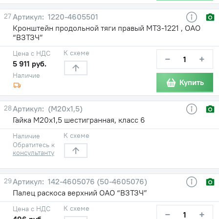
27
1220-4605501
Кронштейн продольной тяги правый МТЗ-1221 , ОАО
“ВЗТЗЧ”
К схеме
Цена с НДС
−
+
5 911 руб.
Наличие
Купить
28
(М20х1,5)
Гайка М20х1,5 шестигранная, класс 6
К схеме
Наличие
Обратитесь к
консультанту
29
142-4605076 (50-4605076)
Палец раскоса верхний ОАО “ВЗТЗЧ”
К схеме
Цена с НДС
−
+
496 руб.