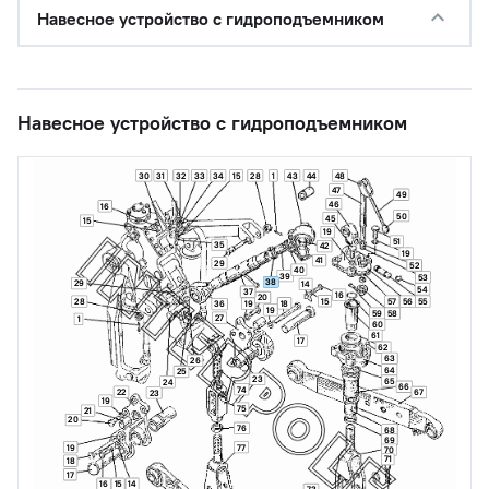
Навесное устройство с гидроподъемником
Навесное устройство с гидроподъемником
30
31
32
33
34
15
28
1
43
44
48
47
49
46
16
50
45
15
19
51
35
42
19
41
29
52
40
39
53
38
29
14
54
37
16
20
15
28
57
56
55
18
19
36
19
59
58
27
1
60
61
17
62
63
26
64
25
23
65
24
66
74
22
67
23
19
75
21
20
76
68
69
19
77
70
71
18
17
16
15
14