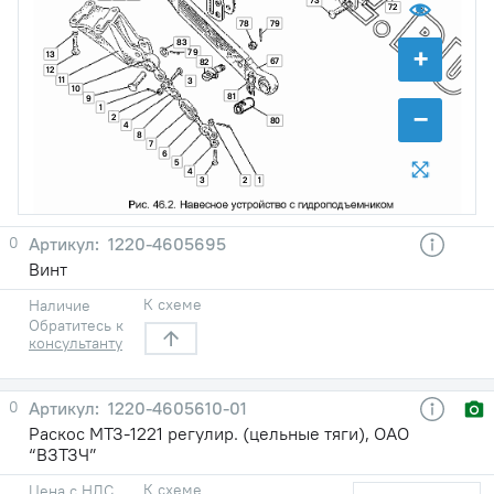
73
72
78
79
83
+
79
13
67
82
12
11
3
10
81
9
−
1
2
80
4
8
7
6
5
4
3
2
1
0
1220-4605695
Винт
К схеме
Наличие
Обратитесь к
консультанту
0
1220-4605610-01
Раскос МТЗ-1221 регулир. (цельные тяги), ОАО
“ВЗТЗЧ”
К схеме
Цена с НДС