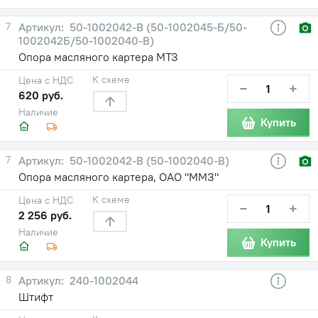
7
50-1002042-В (50-1002045-Б/50-
1002042Б/50-1002040-В)
Опора масляного картера МТЗ
К схеме
Цена с НДС
−
+
620 руб.
Наличие
Купить
7
50-1002042-В (50-1002040-В)
Опора масляного картера, ОАО "ММЗ"
К схеме
Цена с НДС
−
+
2 256 руб.
Наличие
Купить
8
240-1002044
Штифт