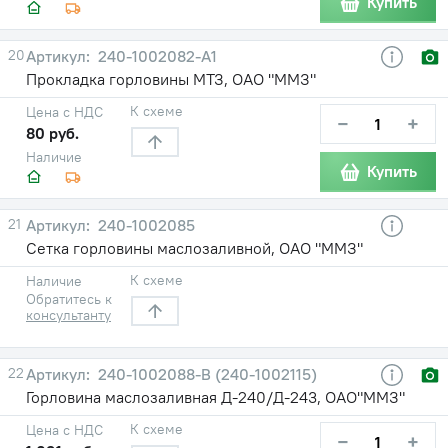
Купить
20
240-1002082-А1
Прокладка горловины МТЗ, ОАО "ММЗ"
К схеме
Цена с НДС
−
+
80 руб.
Наличие
Купить
21
240-1002085
Сетка горловины маслозаливной, ОАО "ММЗ"
К схеме
Наличие
Обратитесь к
консультанту
22
240-1002088-В (240-1002115)
Горловина маслозаливная Д-240/Д-243, ОАО"ММЗ"
К схеме
Цена с НДС
−
+