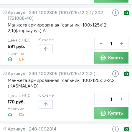
30
240-1002305 (100х125х12-2,1/ 202-
1721088-40)
Манжета армированная "сальник" 100х125х12-
2,1(фторкаучук) А
К схеме
Цена с НДС
−
+
591 руб.
Наличие
Купить
30
240-1002305 (100х125х12-2,2 )
Манжета армированная "сальник" 100х125х12-2,2
(KASMALAND)
К схеме
Цена с НДС
−
+
170 руб.
Наличие
Купить
31
240-1002314