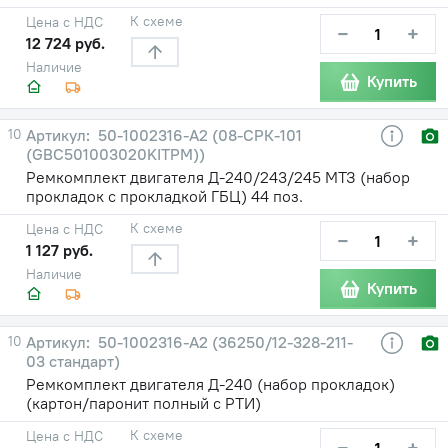
К схеме
Цена с НДС
−
+
12 724 руб.
Наличие
Купить
10
50-1002316-А2 (08-СРК-101
(GBC501003020KITPM))
Ремкомплект двигателя Д-240/243/245 МТЗ (набор
прокладок с прокладкой ГБЦ) 44 поз.
К схеме
Цена с НДС
−
+
1 127 руб.
Наличие
Купить
10
50-1002316-А2 (36250/12-328-211-
03 стандарт)
Ремкомплект двигателя Д-240 (набор прокладок)
(картон/паронит полный с РТИ)
К схеме
Цена с НДС
−
+