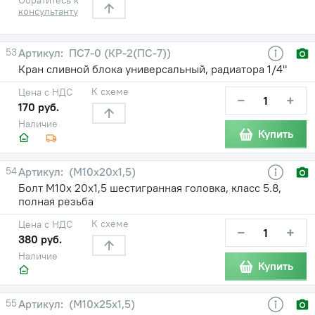
консультанту
53
ПС7-0 (КР-2(ПС-7))
Кран сливной блока универсальный, радиатора 1/4"
К схеме
Цена с НДС
−
+
170 руб.
Наличие
Купить
54
(М10х20х1,5)
Болт М10х 20х1,5 шестигранная головка, класс 5.8,
полная резьба
К схеме
Цена с НДС
−
+
380 руб.
Наличие
Купить
55
(М10х25х1,5)