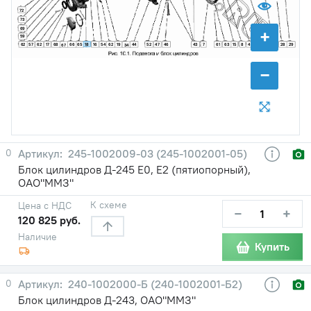
72
73
+
69
59
18
62
57
62
17
68
66
65
16
54
62
19
44
52
47
46
43
7
61
63
15
8
45
51
10
28
29
67
34
−
0
245-1002009-03 (245-1002001-05)
Блок цилиндров Д-245 Е0, Е2 (пятиопорный),
ОАО"ММЗ"
К схеме
Цена с НДС
−
+
120 825 руб.
Наличие
Купить
0
240-1002000-Б (240-1002001-Б2)
Блок цилиндров Д-243, ОАО"ММЗ"