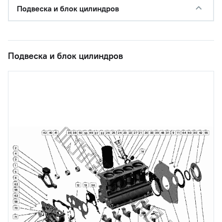
Подвеска и блок цилиндров
Подвеска и блок цилиндров
42
40
41
35
38
50
49
26
25
24
23
22
27
21
20
33
39
48
31
9
11
64
60
30
62
55
53
37
32
2
14
4
3
1
5
6
62
12
13
36
56
62
58
70
71