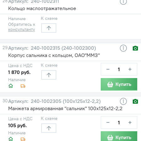
28
240-1002311
Кольцо маслоотражательное
К схеме
Наличие
Обратитесь к
консультанту
29
240-1002315 (240-1002300)
Корпус сальника с кольцом, ОАО"ММЗ"
К схеме
Цена с НДС
−
+
1 870 руб.
Наличие
Купить
30
240-1002305 (100х125х12-2,2)
Манжета армированная "сальник" 100х125х12-2,2
К схеме
Цена с НДС
−
+
105 руб.
Наличие
Купить