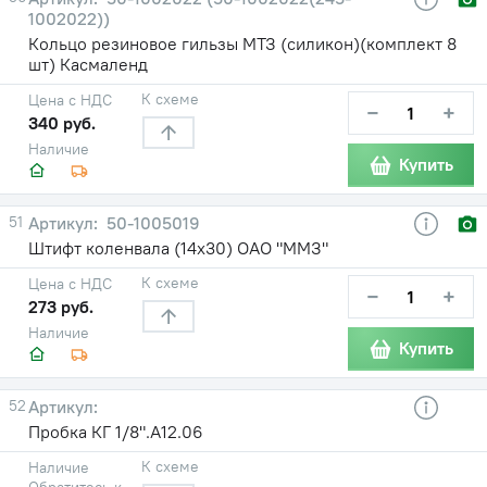
1002022))
Кольцо резиновое гильзы МТЗ (силикон)(комплект 8
шт) Касмаленд
К схеме
Цена с НДС
−
+
340 руб.
Наличие
Купить
51
50-1005019
Штифт коленвала (14х30) ОАО "ММЗ"
К схеме
Цена с НДС
−
+
273 руб.
Наличие
Купить
52
Пробка КГ 1/8".А12.06
К схеме
Наличие
Обратитесь к