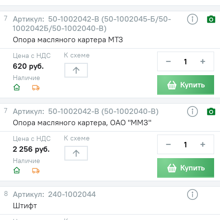
7
50-1002042-В (50-1002045-Б/50-
1002042Б/50-1002040-В)
Опора масляного картера МТЗ
К схеме
Цена с НДС
−
+
620 руб.
Наличие
Купить
7
50-1002042-В (50-1002040-В)
Опора масляного картера, ОАО "ММЗ"
К схеме
Цена с НДС
−
+
2 256 руб.
Наличие
Купить
8
240-1002044
Штифт