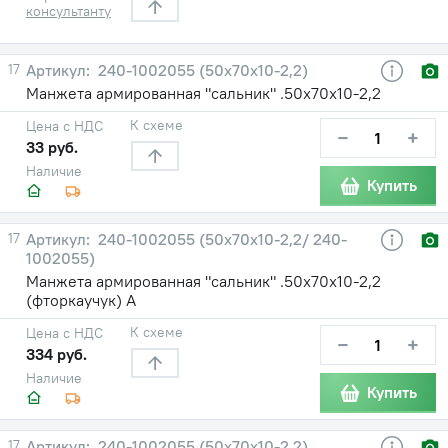
консультанту
17
240-1002055 (50х70х10-2,2)
Манжета армированная "сальник" .50х70х10-2,2
К схеме
Цена с НДС
−
+
33 руб.
Наличие
Купить
17
240-1002055 (50х70х10-2,2/ 240-
1002055)
Манжета армированная "сальник" .50х70х10-2,2
(фторкаучук) А
К схеме
Цена с НДС
−
+
334 руб.
Наличие
Купить
17
240-1002055 (50х70х10-2,2)