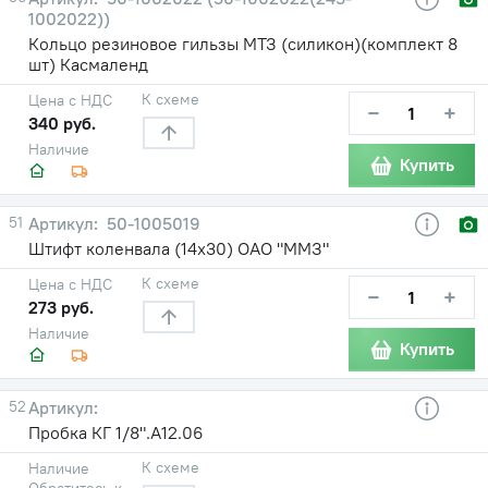
1002022))
Кольцо резиновое гильзы МТЗ (силикон)(комплект 8
шт) Касмаленд
К схеме
Цена с НДС
−
+
340 руб.
Наличие
Купить
51
50-1005019
Штифт коленвала (14х30) ОАО "ММЗ"
К схеме
Цена с НДС
−
+
273 руб.
Наличие
Купить
52
Пробка КГ 1/8".А12.06
К схеме
Наличие
Обратитесь к