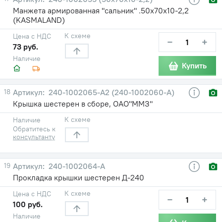
Манжета армированная "сальник" .50х70х10-2,2
(KASMALAND)
К схеме
Цена с НДС
−
+
73 руб.
Наличие
Купить
18
240-1002065-А2 (240-1002060-А)
Крышка шестерен в сборе, ОАО"ММЗ"
К схеме
Наличие
Обратитесь к
консультанту
19
240-1002064-А
Прокладка крышки шестерен Д-240
К схеме
Цена с НДС
−
+
100 руб.
Наличие