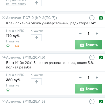
консультанту
53
ПС7-0 (КР-2(ПС-7))
Кран сливной блока универсальный, радиатора 1/4"
К схеме
Цена с НДС
−
+
170 руб.
Наличие
Купить
54
(М10х20х1,5)
Болт М10х 20х1,5 шестигранная головка, класс 5.8,
полная резьба
К схеме
Цена с НДС
−
+
380 руб.
Наличие
Купить
55
(М10х25х1,5)