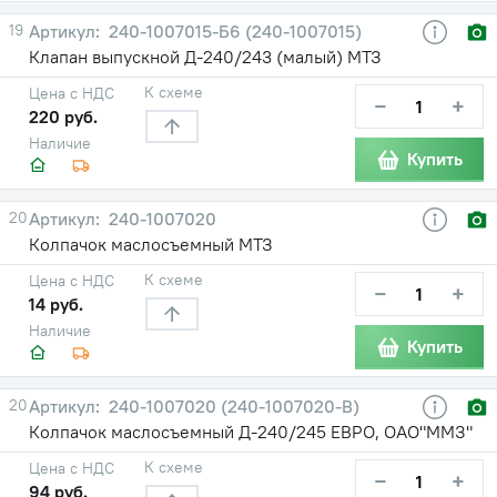
19
240-1007015-Б6 (240-1007015)
Клапан выпускной Д-240/243 (малый) МТЗ
К схеме
Цена с НДС
−
+
220 руб.
Наличие
Купить
20
240-1007020
Колпачок маслосъемный МТЗ
К схеме
Цена с НДС
−
+
14 руб.
Наличие
Купить
20
240-1007020 (240-1007020-В)
Колпачок маслосъемный Д-240/245 ЕВРО, ОАО"ММЗ"
К схеме
Цена с НДС
−
+
94 руб.