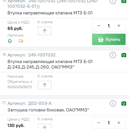
16
245-1007032 (245-1007032 (240-
1007032-Б-01))
Втулка направляющая клапана МТЗ Б-01
К схеме
Цена с НДС
−
+
65 руб.
Наличие
Купить
16
245-1007032
Втулка направляющая клапана МТЗ Б-01
Д-243,Д-245,Д-260, ОАО"ММЗ"
К схеме
Наличие
Обратитесь к
консультанту
17
Д02-003-А
Заглушка головки боковая, ОАО"ММЗ"
К схеме
Цена с НДС
−
+
130 руб.