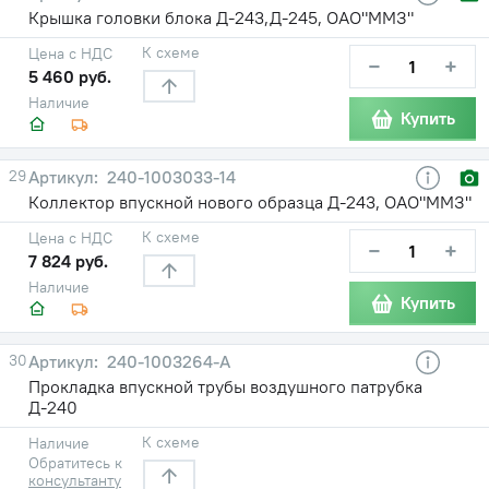
Крышка головки блока Д-243,Д-245, ОАО"ММЗ"
К схеме
Цена с НДС
−
+
5 460 руб.
Наличие
Купить
29
240-1003033-14
Коллектор впускной нового образца Д-243, ОАО"ММЗ"
К схеме
Цена с НДС
−
+
7 824 руб.
Наличие
Купить
30
240-1003264-А
Прокладка впускной трубы воздушного патрубка
Д-240
К схеме
Наличие
Обратитесь к
консультанту