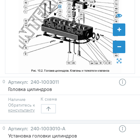
64
49
42
23
72
3
43
2
21
46
13
1
22
45
25
17
20
48
24
16
18
15
44
+
11
14
73
65
−
70
74
62
12
63
19
26
10
4
61
54
53
0
240-1003011
Головка цилиндров
К схеме
Наличие
Обратитесь к
консультанту
0
240-1003010-А
Установка головки цилиндров