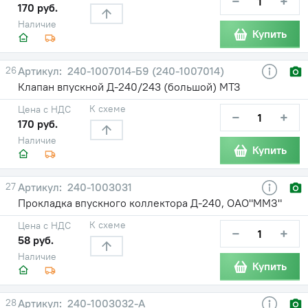
−
+
170 руб.
Наличие
Купить
26
240-1007014-Б9 (240-1007014)
Клапан впускной Д-240/243 (большой) МТЗ
К схеме
Цена с НДС
−
+
170 руб.
Наличие
Купить
27
240-1003031
Прокладка впускного коллектора Д-240, ОАО"ММЗ"
К схеме
Цена с НДС
−
+
58 руб.
Наличие
Купить
28
240-1003032-А