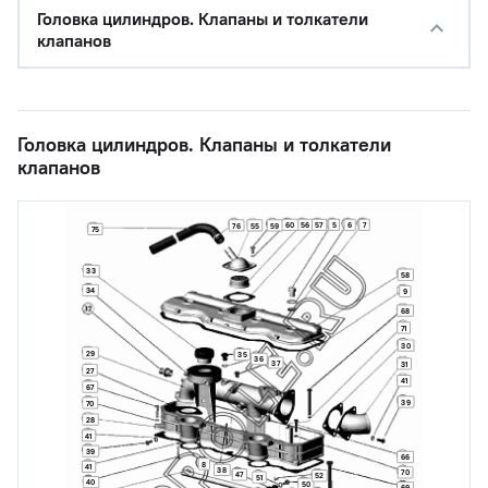
Головка цилиндров. Клапаны и толкатели
клапанов
Головка цилиндров. Клапаны и толкатели
клапанов
60
56
57
5
6
7
76
55
59
75
33
58
34
9
68
71
30
29
35
36
37
31
27
41
67
39
70
28
41
39
66
8
41
38
70
47
52
51
40
50
69