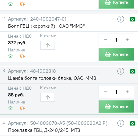
Купить
2
240-1002047-01
Болт ГБЦ (короткий) , ОАО "ММЗ"
К схеме
Цена с НДС
−
+
372 руб.
Наличие
Купить
3
48-1002318
Шайба болта головки блока, ОАО"ММЗ"
К схеме
Цена с НДС
−
+
88 руб.
Наличие
Купить
4
50-1003070-А5 (50-1003020А2 Р)
Прокладка ГБЦ Д-240/245, МТЗ