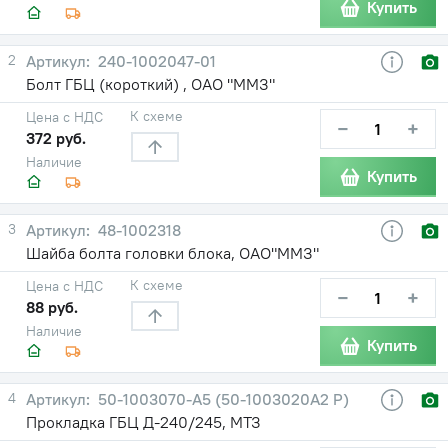
Купить
2
240-1002047-01
Болт ГБЦ (короткий) , ОАО "ММЗ"
К схеме
Цена с НДС
−
+
372 руб.
Наличие
Купить
3
48-1002318
Шайба болта головки блока, ОАО"ММЗ"
К схеме
Цена с НДС
−
+
88 руб.
Наличие
Купить
4
50-1003070-А5 (50-1003020А2 Р)
Прокладка ГБЦ Д-240/245, МТЗ