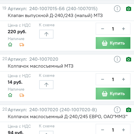
19
240-1007015-Б6 (240-1007015)
Клапан выпускной Д-240/243 (малый) МТЗ
К схеме
Цена с НДС
−
+
220 руб.
Наличие
Купить
20
240-1007020
Колпачок маслосъемный МТЗ
К схеме
Цена с НДС
−
+
14 руб.
Наличие
Купить
20
240-1007020 (240-1007020-В)
Колпачок маслосъемный Д-240/245 ЕВРО, ОАО"ММЗ"
К схеме
Цена с НДС
−
+
94 руб.