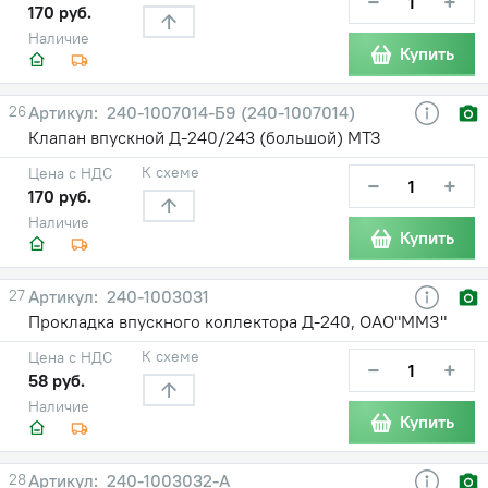
−
+
170 руб.
Наличие
Купить
26
240-1007014-Б9 (240-1007014)
Клапан впускной Д-240/243 (большой) МТЗ
К схеме
Цена с НДС
−
+
170 руб.
Наличие
Купить
27
240-1003031
Прокладка впускного коллектора Д-240, ОАО"ММЗ"
К схеме
Цена с НДС
−
+
58 руб.
Наличие
Купить
28
240-1003032-А