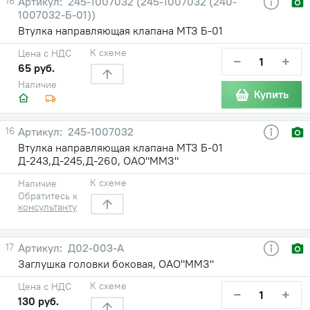
16
245-1007032 (245-1007032 (240-
1007032-Б-01))
Втулка направляющая клапана МТЗ Б-01
К схеме
Цена с НДС
−
+
65 руб.
Наличие
Купить
16
245-1007032
Втулка направляющая клапана МТЗ Б-01
Д-243,Д-245,Д-260, ОАО"ММЗ"
К схеме
Наличие
Обратитесь к
консультанту
17
Д02-003-А
Заглушка головки боковая, ОАО"ММЗ"
К схеме
Цена с НДС
−
+
130 руб.