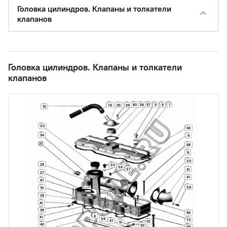
Головка цилиндров. Клапаны и толкатели
клапанов
Головка цилиндров. Клапаны и толкатели
клапанов
60
56
57
5
6
7
76
55
59
75
33
58
34
9
68
71
30
29
35
36
37
31
27
41
67
39
70
28
41
39
66
8
41
38
70
47
52
51
40
50
69