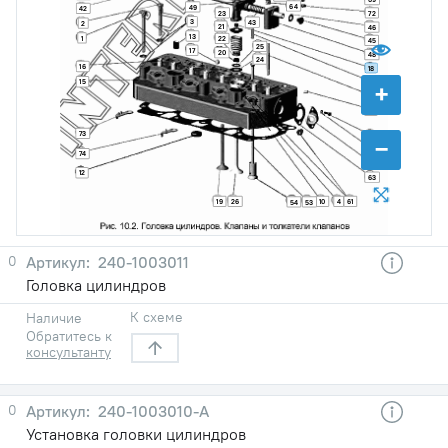
64
49
42
23
72
3
43
2
21
46
13
1
22
45
25
17
20
48
24
16
18
15
44
+
11
14
73
65
−
70
74
62
12
63
19
26
10
4
61
54
53
0
240-1003011
Головка цилиндров
К схеме
Наличие
Обратитесь к
консультанту
0
240-1003010-А
Установка головки цилиндров