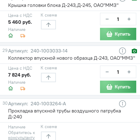
Крышка головки блока Д-243,Д-245, ОАО"ММЗ"
К схеме
Цена с НДС
−
+
5 460 руб.
Наличие
Купить
29
240-1003033-14
Коллектор впускной нового образца Д-243, ОАО"ММЗ"
К схеме
Цена с НДС
−
+
7 824 руб.
Наличие
Купить
30
240-1003264-А
Прокладка впускной трубы воздушного патрубка
Д-240
К схеме
Наличие
Обратитесь к
консультанту