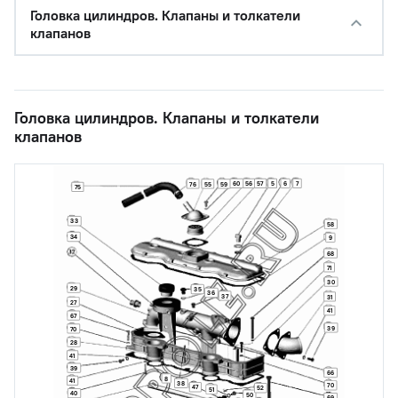
Головка цилиндров. Клапаны и толкатели
клапанов
Головка цилиндров. Клапаны и толкатели
клапанов
60
56
57
5
6
7
76
55
59
75
33
58
34
9
68
71
30
29
35
36
37
31
27
41
67
39
70
28
41
39
66
8
41
38
70
47
52
51
40
50
69