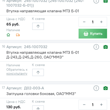
16
245-1007032 (245-1007032 (240-
1007032-Б-01))
Втулка направляющая клапана МТЗ Б-01
К схеме
Цена с НДС
−
+
65 руб.
Наличие
Купить
16
245-1007032
Втулка направляющая клапана МТЗ Б-01
Д-243,Д-245,Д-260, ОАО"ММЗ"
К схеме
Наличие
Обратитесь к
консультанту
17
Д02-003-А
Заглушка головки боковая, ОАО"ММЗ"
К схеме
Цена с НДС
−
+
130 руб.