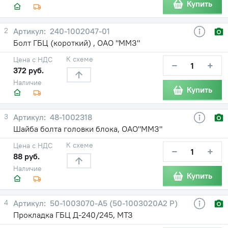
Купить
2
240-1002047-01
Болт ГБЦ (короткий) , ОАО "ММЗ"
К схеме
Цена с НДС
−
+
372 руб.
Наличие
Купить
3
48-1002318
Шайба болта головки блока, ОАО"ММЗ"
К схеме
Цена с НДС
−
+
88 руб.
Наличие
Купить
4
50-1003070-А5 (50-1003020А2 Р)
Прокладка ГБЦ Д-240/245, МТЗ