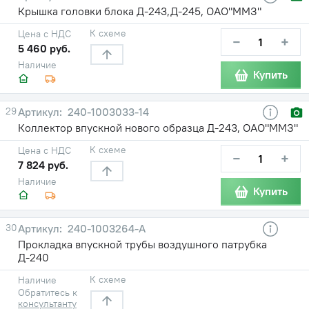
Крышка головки блока Д-243,Д-245, ОАО"ММЗ"
К схеме
Цена с НДС
−
+
5 460 руб.
Наличие
Купить
29
240-1003033-14
Коллектор впускной нового образца Д-243, ОАО"ММЗ"
К схеме
Цена с НДС
−
+
7 824 руб.
Наличие
Купить
30
240-1003264-А
Прокладка впускной трубы воздушного патрубка
Д-240
К схеме
Наличие
Обратитесь к
консультанту