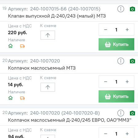
19
240-1007015-Б6 (240-1007015)
Клапан выпускной Д-240/243 (малый) МТЗ
К схеме
Цена с НДС
−
+
220 руб.
Наличие
Купить
20
240-1007020
Колпачок маслосъемный МТЗ
К схеме
Цена с НДС
−
+
14 руб.
Наличие
Купить
20
240-1007020 (240-1007020-В)
Колпачок маслосъемный Д-240/245 ЕВРО, ОАО"ММЗ"
К схеме
Цена с НДС
−
+
94 руб.