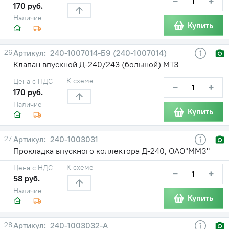
−
+
170 руб.
Наличие
Купить
26
240-1007014-Б9 (240-1007014)
Клапан впускной Д-240/243 (большой) МТЗ
К схеме
Цена с НДС
−
+
170 руб.
Наличие
Купить
27
240-1003031
Прокладка впускного коллектора Д-240, ОАО"ММЗ"
К схеме
Цена с НДС
−
+
58 руб.
Наличие
Купить
28
240-1003032-А