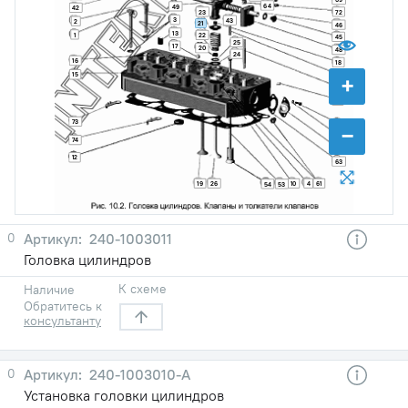
64
49
42
23
72
3
43
2
21
46
13
1
22
45
25
17
20
48
24
16
18
15
44
+
11
14
73
65
−
70
74
62
12
63
19
26
10
4
61
54
53
0
240-1003011
Головка цилиндров
К схеме
Наличие
Обратитесь к
консультанту
0
240-1003010-А
Установка головки цилиндров