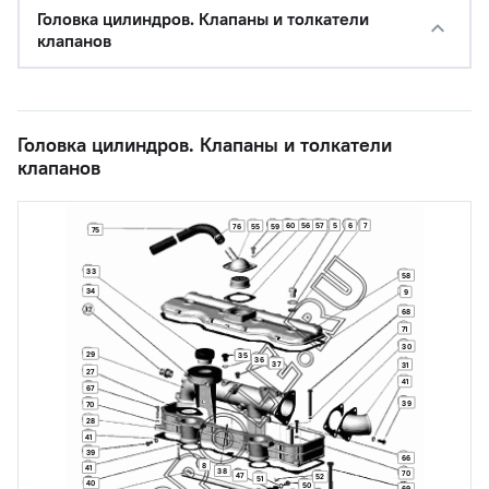
Головка цилиндров. Клапаны и толкатели
клапанов
Головка цилиндров. Клапаны и толкатели
клапанов
60
56
57
5
6
7
76
55
59
75
33
58
34
9
68
71
30
29
35
36
37
31
27
41
67
39
70
28
41
39
66
8
41
38
70
47
52
51
40
50
69