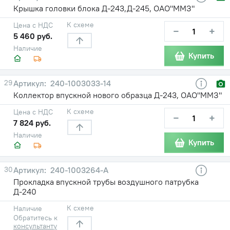
Крышка головки блока Д-243,Д-245, ОАО"ММЗ"
К схеме
Цена с НДС
−
+
5 460 руб.
Наличие
Купить
29
240-1003033-14
Коллектор впускной нового образца Д-243, ОАО"ММЗ"
К схеме
Цена с НДС
−
+
7 824 руб.
Наличие
Купить
30
240-1003264-А
Прокладка впускной трубы воздушного патрубка
Д-240
К схеме
Наличие
Обратитесь к
консультанту