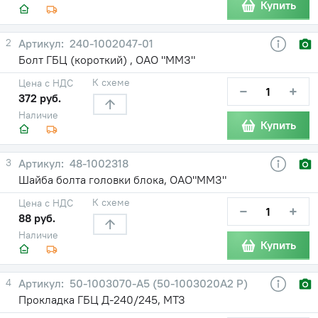
Купить
2
240-1002047-01
Болт ГБЦ (короткий) , ОАО "ММЗ"
К схеме
Цена с НДС
−
+
372 руб.
Наличие
Купить
3
48-1002318
Шайба болта головки блока, ОАО"ММЗ"
К схеме
Цена с НДС
−
+
88 руб.
Наличие
Купить
4
50-1003070-А5 (50-1003020А2 Р)
Прокладка ГБЦ Д-240/245, МТЗ