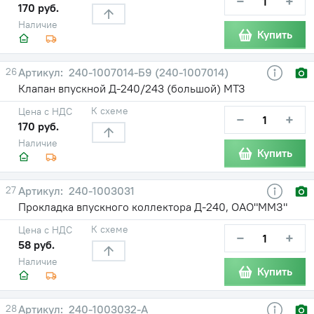
−
+
170 руб.
Наличие
Купить
26
240-1007014-Б9 (240-1007014)
Клапан впускной Д-240/243 (большой) МТЗ
К схеме
Цена с НДС
−
+
170 руб.
Наличие
Купить
27
240-1003031
Прокладка впускного коллектора Д-240, ОАО"ММЗ"
К схеме
Цена с НДС
−
+
58 руб.
Наличие
Купить
28
240-1003032-А