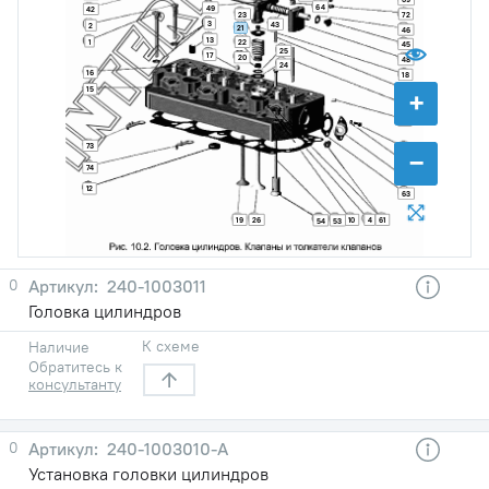
64
49
42
23
72
3
43
2
21
46
13
1
22
45
25
17
20
48
24
16
18
15
44
+
11
14
73
65
−
70
74
62
12
63
19
26
10
4
61
54
53
0
240-1003011
Головка цилиндров
К схеме
Наличие
Обратитесь к
консультанту
0
240-1003010-А
Установка головки цилиндров