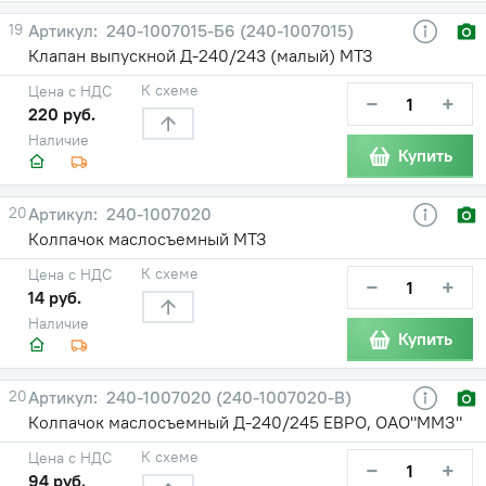
19
240-1007015-Б6 (240-1007015)
Клапан выпускной Д-240/243 (малый) МТЗ
К схеме
Цена с НДС
−
+
220 руб.
Наличие
Купить
20
240-1007020
Колпачок маслосъемный МТЗ
К схеме
Цена с НДС
−
+
14 руб.
Наличие
Купить
20
240-1007020 (240-1007020-В)
Колпачок маслосъемный Д-240/245 ЕВРО, ОАО"ММЗ"
К схеме
Цена с НДС
−
+
94 руб.