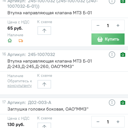
16
245-1007032 (245-1007032 (240-
1007032-Б-01))
Втулка направляющая клапана МТЗ Б-01
К схеме
Цена с НДС
−
+
65 руб.
Наличие
Купить
16
245-1007032
Втулка направляющая клапана МТЗ Б-01
Д-243,Д-245,Д-260, ОАО"ММЗ"
К схеме
Наличие
Обратитесь к
консультанту
17
Д02-003-А
Заглушка головки боковая, ОАО"ММЗ"
К схеме
Цена с НДС
−
+
130 руб.