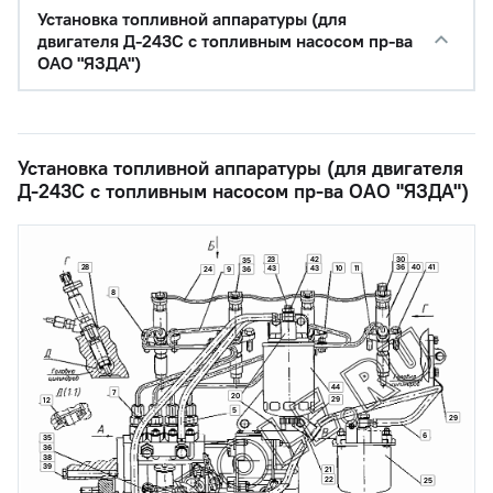
Установка топливной аппаратуры (для
двигателя Д-243С с топливным насосом пр-ва
ОАО "ЯЗДА")
Установка топливной аппаратуры (для двигателя
Д-243С с топливным насосом пр-ва ОАО "ЯЗДА")
30
42
23
35
28
36
40
41
10
11
43
43
36
24
9
8
44
7
20
29
12
5
29
6
35
36
38
39
21
22
25