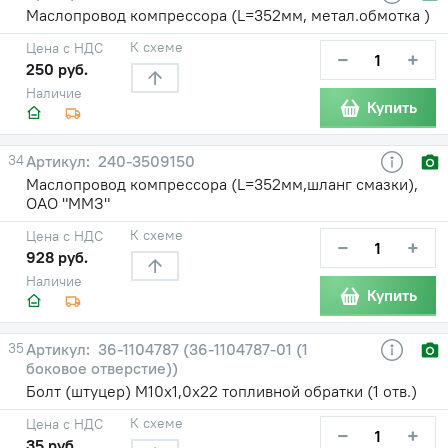
Маслопровод компрессора (L=352мм, метал.обмотка )
К схеме
Цена с НДС
−
+
250 руб.
Наличие
Купить
34
240-3509150
Маслопровод компрессора (L=352мм,шланг смазки),
ОАО "ММЗ"
К схеме
Цена с НДС
−
+
928 руб.
Наличие
Купить
35
36-1104787 (36-1104787-01 (1
боковое отверстие))
Болт (штуцер) М10х1,0х22 топливной обратки (1 отв.)
К схеме
Цена с НДС
−
+
35 руб.