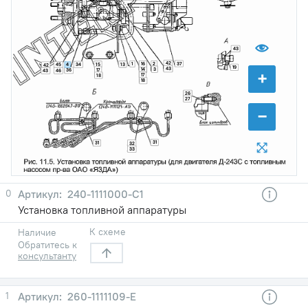
43
42
37
1
16
2
15
13
4
34
45
42
19
43
3
14
17
+
36
43
46
17
18
18
26
27
−
31
31
32
33
0
240-1111000-С1
Установка топливной аппаратуры
К схеме
Наличие
Обратитесь к
консультанту
1
260-1111109-Е