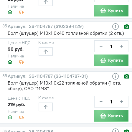
Наличие
Купить
35
36-1104787 (310239-П29)
Болт (штуцер) М10х1,0х40 топливной обратки (2 отв.)
К схеме
Цена с НДС
−
+
90 руб.
Наличие
Купить
35
36-1104787 (36-1104787-01)
Болт (штуцер) М10х1,0х22 топливной обратки (1 отв.
сбоку), ОАО "ММЗ"
К схеме
Цена с НДС
−
+
219 руб.
Наличие
Купить
36
36-1104788