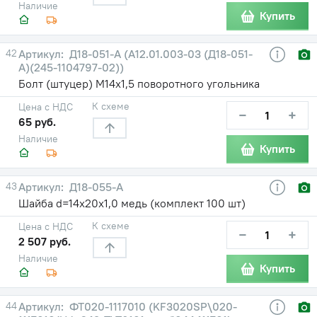
Наличие
Купить
42
Д18-051-А (А12.01.003-03 (Д18-051-
А)(245-1104797-02))
Болт (штуцер) М14х1,5 поворотного угольника
К схеме
Цена с НДС
−
+
65 руб.
Наличие
Купить
43
Д18-055-А
Шайба d=14х20х1,0 медь (комплект 100 шт)
К схеме
Цена с НДС
−
+
2 507 руб.
Наличие
Купить
44
ФТ020-1117010 (KF3020SP\020-