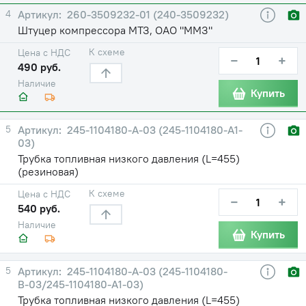
4
260-3509232-01 (240-3509232)
Штуцер компрессора МТЗ, ОАО "ММЗ"
К схеме
Цена с НДС
−
+
490 руб.
Наличие
Купить
5
245-1104180-А-03 (245-1104180-А1-
03)
Трубка топливная низкого давления (L=455)
(резиновая)
К схеме
Цена с НДС
−
+
540 руб.
Наличие
Купить
5
245-1104180-А-03 (245-1104180-
В-03/245-1104180-А1-03)
Трубка топливная низкого давления (L=455)