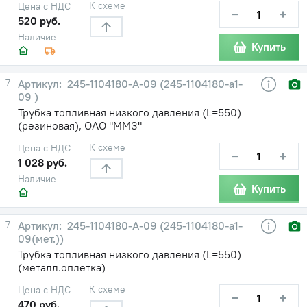
К схеме
Цена с НДС
−
+
520 руб.
Наличие
Купить
7
245-1104180-А-09 (245-1104180-а1-
09 )
Трубка топливная низкого давления (L=550)
(резиновая), ОАО "ММЗ"
К схеме
Цена с НДС
−
+
1 028 руб.
Наличие
Купить
7
245-1104180-А-09 (245-1104180-а1-
09(мет.))
Трубка топливная низкого давления (L=550)
(металл.оплетка)
К схеме
Цена с НДС
−
+
470 руб.