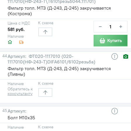
1117010(НФ-243-Т\Т6101резьб044.111701)
Фильтр топл. МТЗ (Д-243, Д-245) закручивается
(Кострома)
К схеме
Цена с НДС
−
+
581 руб.
Наличие
Купить
44
ФТ020-1117010 (020-
1117010(НФ-243-Т)DIFA6101/6102резьба)
Фильтр топл. МТЗ (Д-243, Д-245) закручивается
(Ливны)
К схеме
Наличие
Обратитесь к
консультанту
45
Болт М10х35
К схеме
Наличие