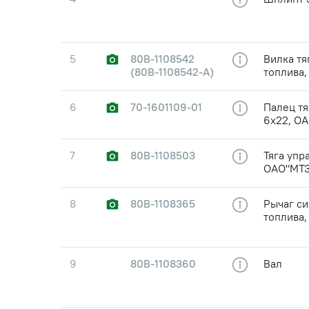
5
80В-1108542
Вилка тя
(80В-1108542-А)
топлива
6
70-1601109-01
Палец тя
6х22, О
7
80В-1108503
Тяга упр
ОАО"МТЗ
8
80В-1108365
Рычаг с
топлива,
9
80В-1108360
Вал