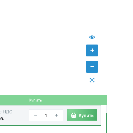
+
−
Купить
с НДС
−
+
Купить
б.