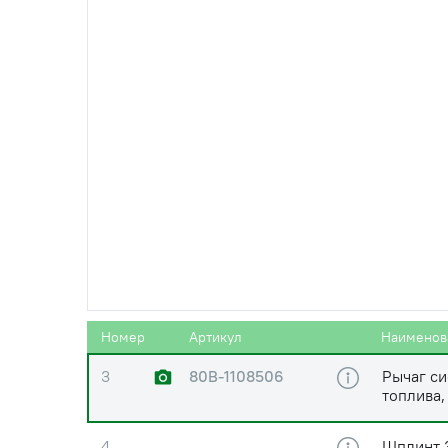
1
80В-1108545
Кронште
2
Шплинт 
Номер
Артикул
Наименов
3
80В-1108506
Рычаг с
топлива,
4
Шплинт 3