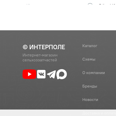
10
Гайка М8
11
70-1108317
Бонка
© ИНТЕРПОЛЕ
Каталог
12
80В-1108537
Тяга
Интернет-магазин
Схемы
сельхоззапчастей
О компании
13
80В-1108343
Тяга
Бренды
14
80В-1108344
Тяга упр
Новости
(80В-1108344-01)
ОАО"МТЗ
Доставка и оплат
15
80В-1108380
Кронште