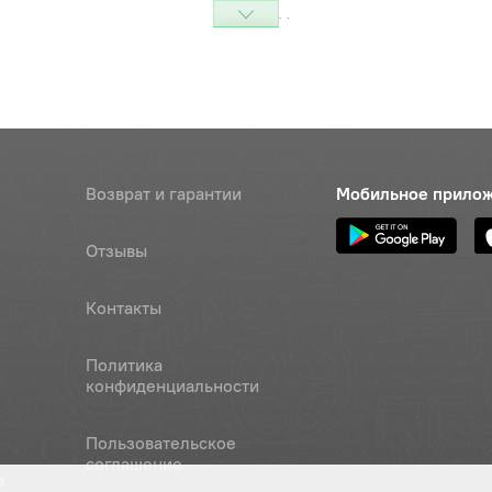
Наличие
Обратитесь к
консультанту
Наличие
Обратитесь к
консультанту
Возврат и гарантии
Мобильное прило
Наличие
Обратитесь к
Отзывы
консультанту
Контакты
Наличие
Обратитесь к
консультанту
Политика
конфиденциальности
авления подачей топлива,
Цена 
Наличие
"
1 090 
Пользовательское
соглашение
а
йн
Наличие