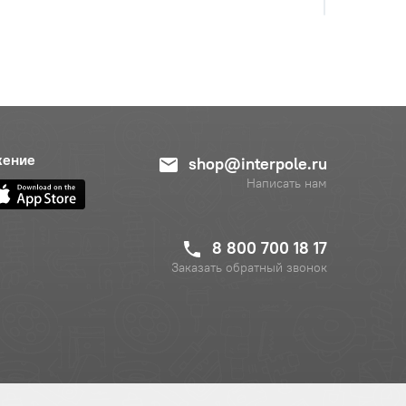
жение
shop@interpole.ru
Написать нам
8 800 700 18 17
Заказать обратный звонок
с НДС
−
+
Купить
руб.