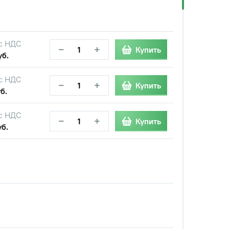
с НДС
−
+
Купить
уб.
с НДС
−
+
Купить
б.
с НДС
−
+
Купить
уб.