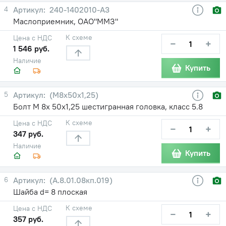
4
240-1402010-А3
Маслоприемник, ОАО"ММЗ"
К схеме
Цена с НДС
−
+
1 546 руб.
Наличие
Купить
5
(М8х50х1,25)
Болт М 8х 50х1,25 шестигранная головка, класс 5.8
К схеме
Цена с НДС
−
+
347 руб.
Наличие
Купить
6
(А.8.01.08кп.019)
Шайба d= 8 плоская
К схеме
Цена с НДС
−
+
357 руб.