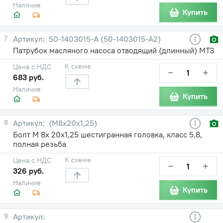
Наличие
Купить
7
50-1403015-А (50-1403015-А2)
Патрубок масляного насоса отводящий (длинный) МТЗ
К схеме
Цена с НДС
−
+
683 руб.
Наличие
Купить
8
(М8х20х1,25)
Болт М 8х 20х1,25 шестигранная головка, класс 5.8,
полная резьба
К схеме
Цена с НДС
−
+
326 руб.
Наличие
Купить
9