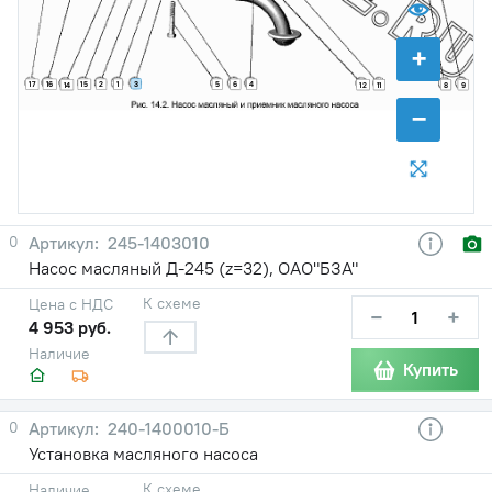
+
3
17
16
15
2
1
5
6
4
14
12
11
8
9
−
0
245-1403010
Насос масляный Д-245 (z=32), ОАО"БЗА"
К схеме
Цена с НДС
−
+
4 953 руб.
Наличие
Купить
0
240-1400010-Б
Установка масляного насоса
К схеме
Наличие