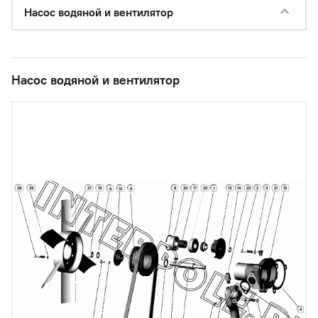
Насос водяной и вентилятор
Насос водяной и вентилятор
28
29
27
19
8
20
17
20
13
14
23
2
3
21
15
6
10
9
7
4