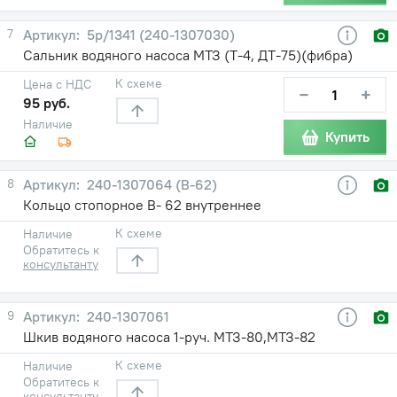
7
5р/1341 (240-1307030)
Сальник водяного насоса МТЗ (Т-4, ДТ-75)(фибра)
К схеме
Цена с НДС
−
+
95 руб.
Наличие
Купить
8
240-1307064 (В-62)
Кольцо стопорное В- 62 внутреннее
К схеме
Наличие
Обратитесь к
консультанту
9
240-1307061
Шкив водяного насоса 1-руч. МТЗ-80,МТЗ-82
К схеме
Наличие
Обратитесь к
консультанту