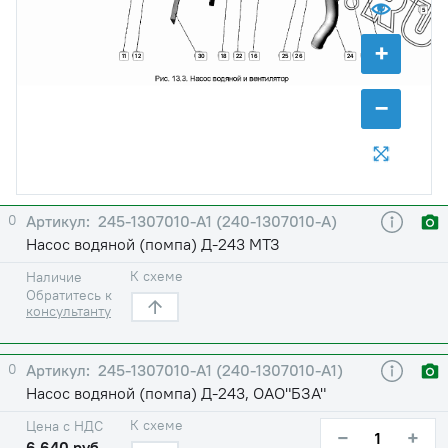
5
+
1
11
12
30
18
22
16
25
26
24
3
−
0
245-1307010-А1 (240-1307010-А)
Насос водяной (помпа) Д-243 МТЗ
К схеме
Наличие
Обратитесь к
консультанту
0
245-1307010-А1 (240-1307010-А1)
Насос водяной (помпа) Д-243, ОАО"БЗА"
К схеме
Цена с НДС
−
+
6 640 руб.